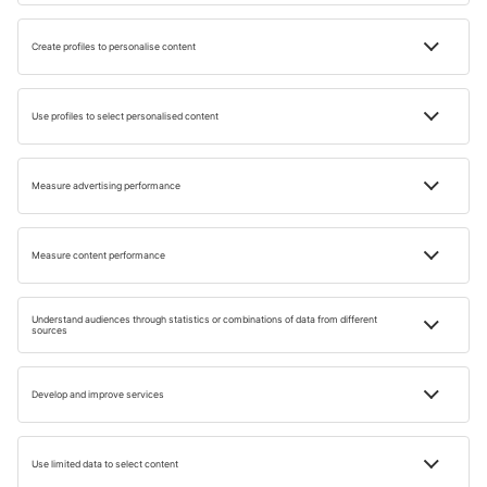
Utazási Inspiráciok
az Ön számára
Tapasztalja meg az utazás új formáját hírlevelünkkel!
E-MAIL CÍM