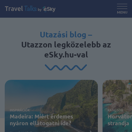
MENU
Utazási blog –
Utazzon legközelebb az
eSky.hu-val
INSPIRÁCIÓK
RANGSOR
Madeira: Miért érdemes
Horvátor
nyáron ellátogatni ide?
strandja