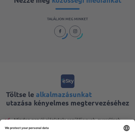
Nézze meg
közösségi médiánkat
TALÁLJON MEG MINKET
Töltse le
alkalmazásunkat
utazása kényelmes megtervezéséhez
Minden nap új ajánlatok: repülőjegyek, nyaralások,
városlátogatások