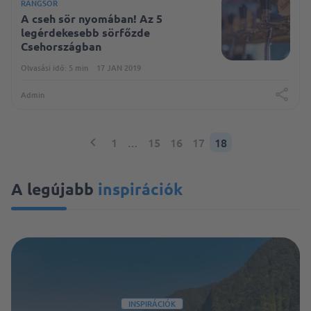
RANGSOR
A cseh sör nyomában! Az 5
legérdekesebb sörfőzde
Csehországban
Olvasási idő: 5 min
17 JAN 2019
Admin
1
…
15
16
17
18
A legújabb
inspirációk
INSPIRÁCIÓK