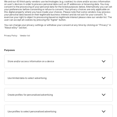
A foglalások kényelmes kezelése
Minden, ami számít, mindig kéznél van!
4.6