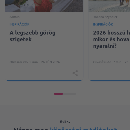
Admin
Joanna Szyndler
INSPIRÁCIÓK
INSPIRÁCIÓK
A legszebb görög
2026 hosszú h
szigetek
mikor és hov
nyaralni?
Olvasási idő: 9 min
26 JÚN 2026
Olvasási idő: 7 min
23 
#eSky