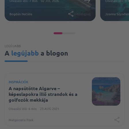
Olvasási idő: 7 min
02 JÚL 2026
Olvasási idő: 9 
Bogdán Natália
Udostępnij
Joanna Szyndle
LEGÚJABB
A
legújabb
a blogon
INSPIRÁCIÓK
A napsütötte Algarve –
képeslapokra illő strandok és a
golfozók mekkája
Olvasási idő: 6 min
23 AUG 2021
Małgorzata Filek