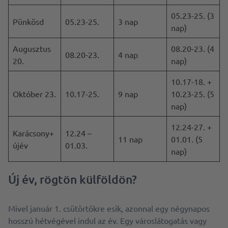
05.23-25. (3
Pünkösd
05.23-25.
3 nap
nap)
Augusztus
08.20-23. (4
08.20-23.
4 nap
20.
nap)
10.17-18. +
Október 23.
10.17-25.
9 nap
10.23-25. (5
nap)
12.24-27. +
Karácsony+
12.24 –
11 nap
01.01. (5
újév
01.03.
nap)
Új év, rögtön külföldön?
Mivel január 1. csütörtökre esik, azonnal egy négynapos
hosszú hétvégével indul az év. Egy városlátogatás vagy