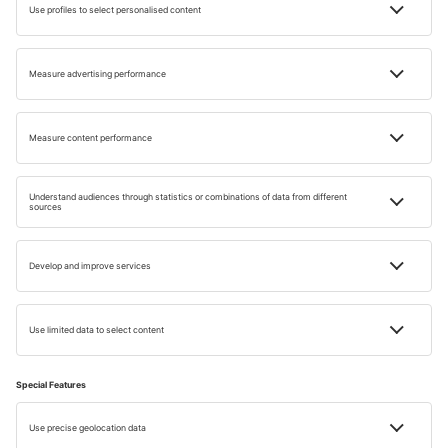
Ile dni wolnych czeka nas w 2024 roku?
Mikor érdemes Tenerifére utazni?
Miért érdemes Ciprusra utazni húsvétkor?
Hová érdemes menni májusban?
Miért látogassunk el Dubrovnikba pünkösdkor?
Miért érdemes augusztusban Skandináviába
utazni?
Hol érdemes októberben nyaralni?