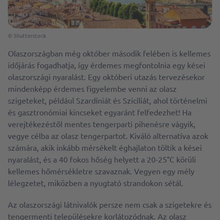
© Shutterstock
Olaszországban még október második felében is kellemes
időjárás fogadhatja, így érdemes megfontolnia egy kései
olaszországi nyaralást. Egy októberi utazás tervezésekor
mindenképp érdemes figyelembe venni az olasz
szigeteket, például Szardíniát és Szicíliát, ahol történelmi
és gasztronómiai kincseket egyaránt felfedezhet! Ha
verejtékezéstől mentes tengerparti pihenésre vágyik,
vegye célba az olasz tengerpartot. Kiváló alternatíva azok
számára, akik inkább mérsékelt éghajlaton töltik a kései
nyaralást, és a 40 fokos hőség helyett a 20-25°C körüli
kellemes hőmérsékletre szavaznak. Vegyen egy mély
lélegzetet, miközben a nyugtató strandokon sétál.
Az olaszországi látnivalók persze nem csak a szigetekre és
tengermenti településekre korlátozódnak. Az olasz