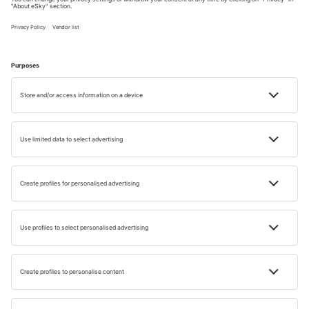
boríthatja. A hajnali léghajózás, kilátással a hófödte
völgyekre és a hófödte sziklákra, igazán mesebeli élmény.
Nyaralás Törökországban
FAQ