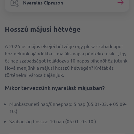
Nyaralás Cipruson
Hosszú májusi hétvége
A 2026-os május elsejei hétvége egy plusz szabadnapot
hoz nekünk ajándékba – majális napja péntekre esik –, így
öt nap szabadságot feláldozva 10 napos pihenőhöz jutunk.
Hová menjünk a májusi hosszú hétvégén? Krétát és
történelmi városait ajánljuk.
Mikor tervezzünk nyaralást májusban?
Munkaszüneti nap/ünnepnap: 5 nap (05.01-03. + 05.09-
10.)
Szabadság hossza: 10 nap (05.01.-05.10.)