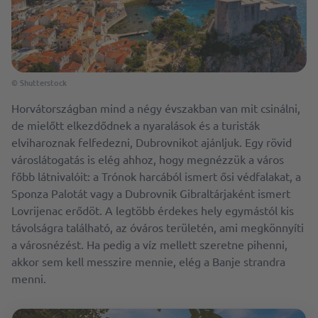
© Shutterstock
Horvátországban mind a négy évszakban van mit csinálni,
de mielőtt elkezdődnek a nyaralások és a turisták
elviharoznak felfedezni, Dubrovnikot ajánljuk. Egy rövid
városlátogatás is elég ahhoz, hogy megnézzük a város
főbb látnivalóit: a Trónok harcából ismert ősi védfalakat, a
Sponza Palotát vagy a Dubrovnik Gibraltárjaként ismert
Lovrijenac erődöt. A legtöbb érdekes hely egymástól kis
távolságra található, az óváros területén, ami megkönnyíti
a városnézést. Ha pedig a víz mellett szeretne pihenni,
akkor sem kell messzire mennie, elég a Banje strandra
menni.