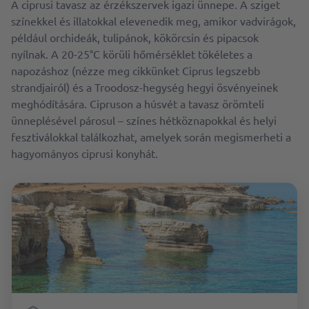
A ciprusi tavasz az érzékszervek igazi ünnepe. A sziget
színekkel és illatokkal elevenedik meg, amikor vadvirágok,
például orchideák, tulipánok, kökörcsin és pipacsok
nyílnak. A 20-25°C körüli hőmérséklet tökéletes a
napozáshoz (nézze meg cikkünket Ciprus legszebb
strandjairól) és a Troodosz-hegység hegyi ösvényeinek
meghódítására. Cipruson a húsvét a tavasz örömteli
ünneplésével párosul – színes hétköznapokkal és helyi
fesztiválokkal találkozhat, amelyek során megismerheti a
hagyományos ciprusi konyhát.