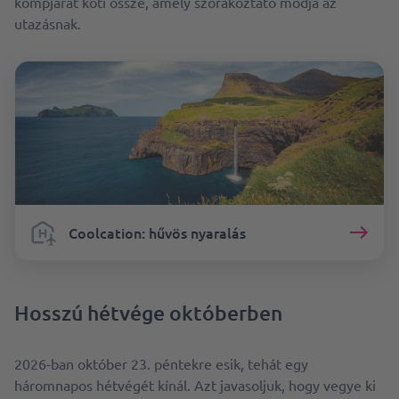
kompjárat köti össze, amely szórakoztató módja az
utazásnak.
Coolcation: hűvös nyaralás
Hosszú hétvége októberben
2026-ban október 23. péntekre esik, tehát egy
háromnapos hétvégét kínál. Azt javasoljuk, hogy vegye ki