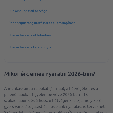
Pünkösdi hosszú hétvége
Ünnepeljük meg utazással az államalapítást
Hosszú hétvége októberben
Hosszú hétvége karácsonyra
Mikor érdemes nyaralni 2026-ben?
A munkaszüneti napokat (11 nap), a hétvégéket és a
pihenőnapokat figyelembe véve 2026-ben 113
szabadnapunk és 5 hosszú hétvégénk lesz, amely köré
gyors városlátogatást és hosszabb nyaralást is tervezhet.
Számos lehetőséggel álltunk elő az Ön számára, amikor a