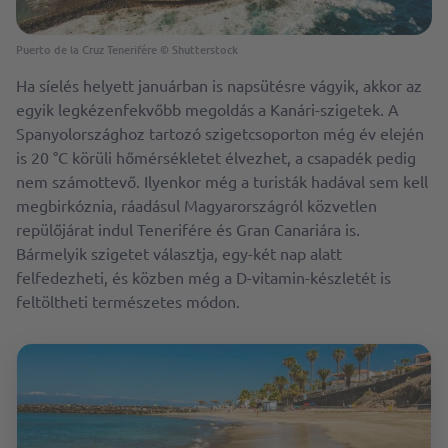
Puerto de la Cruz Tenerifére © Shutterstock
Ha síelés helyett januárban is napsütésre vágyik, akkor az
egyik legkézenfekvőbb megoldás a Kanári-szigetek. A
Spanyolországhoz tartozó szigetcsoporton még év elején
is 20 °C körüli hőmérsékletet élvezhet, a csapadék pedig
nem számottevő. Ilyenkor még a turisták hadával sem kell
megbirkóznia, ráadásul Magyarországról közvetlen
repülőjárat indul Tenerifére és Gran Canariára is.
Bármelyik szigetet választja, egy-két nap alatt
felfedezheti, és közben még a D-vitamin-készletét is
feltöltheti természetes módon.