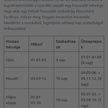
legcélravezetőbb a nyaralás napjait egy hosszabb hétvége
vagy akár egy hétnél hosszabb szabadság élvezetére
fordítani. Nézze meg, hogyan tervezhet hosszabb
távollétet a munkából, legfeljebb néhány nap szabadságot
felhasználva!
Hosszú
Szabadnap
Ünnepnapo
Mikor?
hétvége
ok
k
01.01-01.04
Újév
01.01-04.
4 nap
(4 nap)
04.03-06. +
Húsvét
04.03-12.
10 nap
04.11-12. (6
nap)
05.01-03. +
Május
05.01-
10 nap
05.09-10. (5
elseje
05.10.
nap)