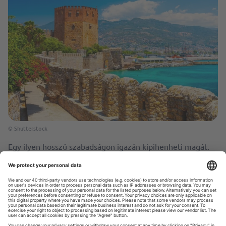
© Shutterstock
Egy ilyen hosszú szabadságon igazán kipihenheti magát.
Karácsonyra és újévre a kiváló konyhájáról híres
Törökországot ajánljuk. A török ​​tél enyhe – az Égei- vagy a
Földközi-tengeren 15-18°C közötti hőmérsékletet
élvezhetünk. Ez remek alkalom arra, hogy meglátogassa
például a Kızıl Kulét, a híres Vörös-tornyot vagy az ókori
Telmessos romjait. Ugyanakkor Kappadókiát finom hóesés