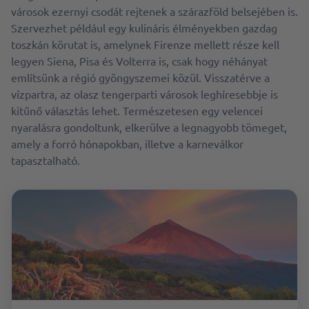
városok ezernyi csodát rejtenek a szárazföld belsejében is.
Szervezhet például egy kulináris élményekben gazdag
toszkán körutat is, amelynek Firenze mellett része kell
legyen Siena, Pisa és Volterra is, csak hogy néhányat
említsünk a régió gyöngyszemei közül. Visszatérve a
vízpartra, az olasz tengerparti városok leghíresebbje is
kitűnő választás lehet. Természetesen egy velencei
nyaralásra gondoltunk, elkerülve a legnagyobb tömeget,
amely a forró hónapokban, illetve a karneválkor
tapasztalható.