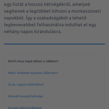
egy listát a hosszú hétvégékről, amelyek
segítenek a legtöbbet kihozni a munkaszüneti
napokból. Így a szabadságából a lehető
legkevesebbet felhasználva indulhat el egy
néhány napos kirándulásra.
Miről olvas majd ebben a cikkben?
Mikor érdemes nyaralni 2026-ben?
Új év, rögtön külföldön?
Húsvéti hosszú hétvége
Hosszú májusi hétvége