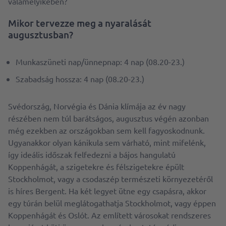
valamelyikében?
Mikor tervezze meg a nyaralását
augusztusban?
Munkaszüneti nap/ünnepnap: 4 nap (08.20-23.)
Szabadság hossza: 4 nap (08.20-23.)
Svédország, Norvégia és Dánia klímája az év nagy
részében nem túl barátságos, augusztus végén azonban
még ezekben az országokban sem kell fagyoskodnunk.
Ugyanakkor olyan kánikula sem várható, mint mifelénk,
így ideális időszak felfedezni a bájos hangulatú
Koppenhágát, a szigetekre és félszigetekre épült
Stockholmot, vagy a csodaszép természeti környezetéről
is híres Bergent. Ha két legyet ütne egy csapásra, akkor
egy túrán belül meglátogathatja Stockholmot, vagy éppen
Koppenhágát és Oslót. Az említett városokat rendszeres