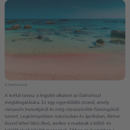
© Shutterstock
A krétai tavasz a legjobb alkalom az Elafonisszi
meglátogatására. Ez egy egyedülálló strand, amely
rózsaszín homokjáról és még rózsaszínűbb flamingóiról
ismert. Legkönnyebben márciusban és áprilisban, illetve
ősszel lehet látni őket, amikor a madarak a költő- és
telelőhelyek között mozognak. Ebben az évszakban a