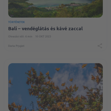
TÖRTÉNETEK
Bali – vendéglátás és kávé zaccal
Olvasási idő: 6 min
10 OKT 2023
Daria Prygiel