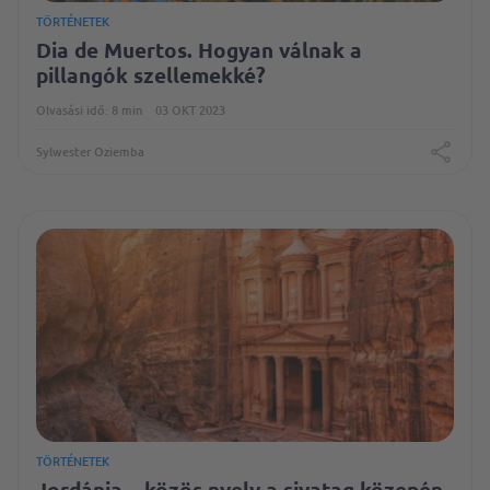
TÖRTÉNETEK
Dia de Muertos. Hogyan válnak a
pillangók szellemekké?
Olvasási idő: 8 min
03 OKT 2023
Sylwester Oziemba
TÖRTÉNETEK
Jordánia – közös nyelv a sivatag közepén