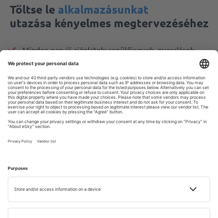
Töltse le
alkalmazásunkat
utazása kényelmes megtervezéséhez
Minden nap új ajánlatok: repülőjegyek, nyaralások,
városlátogatások
A foglalások kényelmes kezelése
Minden, ami számít, mindig kéznél van!
4.6