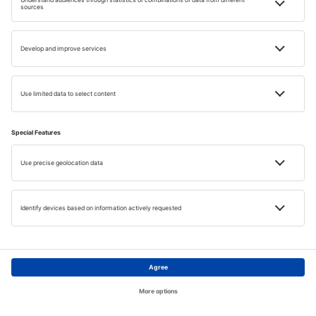
Utazási Inspiráciok
az Ön számára
Tapasztalja meg az utazás új formáját hírlevelünkkel!
E-MAIL CÍM
Ezennel beleegyezem, hogy az eSky.pl S.A. marketing
célú információkat (hírlevél formájában) megadott e-
mail-címemre.
Főoldal
Témák
Keresés