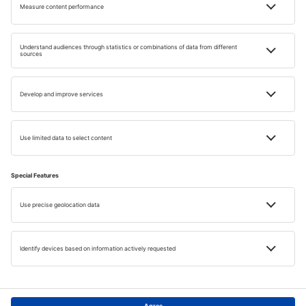
Utazási Inspiráciok
az Ön számára
Tapasztalja meg az utazás új formáját hírlevelünkkel!
E-MAIL CÍM
Ezennel beleegyezem, hogy az eSky.pl S.A. marketing
célú információkat (hírlevél formájában) megadott e-
mail-címemre.