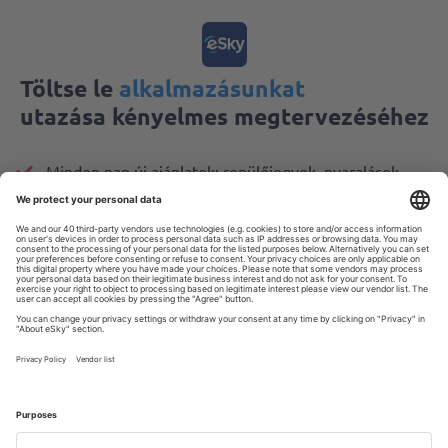
Töltse le
alkalmazásunkat
utazása kényelmes megtervezéséhez
Minden nap új ajánlatok: repülőjegyek, nyaralások,
városlátogatások
A foglalások kényelmes kezelése
Minden, ami számít, mindig kéznél van!
4.6