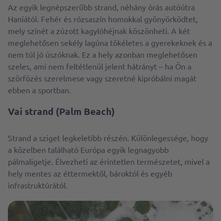
Az egyik legnépszerűbb strand, néhány órás autóútra
Haníától. Fehér és rózsaszín homokkal gyönyörködtet,
mely színét a zúzott kagylóhéjnak köszönheti. A két
meglehetősen sekély lagúna tökéletes a gyerekeknek és a
nem túl jó úszóknak. Ez a hely azonban meglehetősen
szeles, ami nem feltétlenül jelent hátrányt – ha Ön a
szörfözés szerelmese vagy szeretné kipróbálni magát
ebben a sportban.
Vai strand (Palm Beach)
Strand a sziget legkeletibb részén. Különlegessége, hogy
a közelben található Európa egyik legnagyobb
pálmaligetje. Élvezheti az érintetlen természetet, mivel a
hely mentes az éttermektől, bároktól és egyéb
infrastruktúrától.