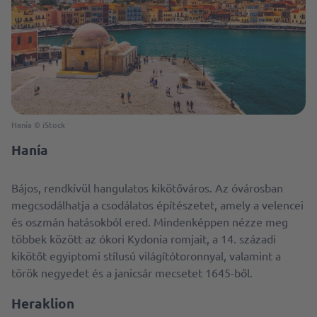
Hanía © iStock
Hanía
Bájos, rendkívül hangulatos kikötőváros. Az óvárosban
megcsodálhatja a csodálatos építészetet, amely a velencei
és oszmán hatásokból ered. Mindenképpen nézze meg
többek között az ókori Kydonia romjait, a 14. századi
kikötőt egyiptomi stílusú világítótoronnyal, valamint a
török ​​negyedet és a janicsár mecsetet 1645-ből.
Heraklion