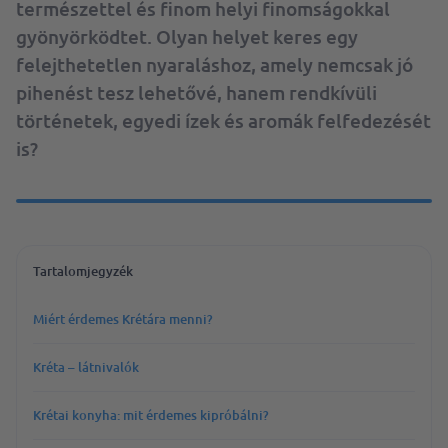
természettel és finom helyi finomságokkal
gyönyörködtet. Olyan helyet keres egy
felejthetetlen nyaraláshoz, amely nemcsak jó
pihenést tesz lehetővé, hanem rendkívüli
történetek, egyedi ízek és aromák felfedezését
is?
Tartalomjegyzék
Miért érdemes Krétára menni?
Kréta – látnivalók
Krétai konyha: mit érdemes kipróbálni?