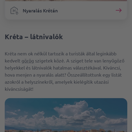
Nyaralás Krétán
Kréta – látnivalók
Kréta nem ok nélkül tartozik a turisták által leginkább
kedvelt
görög
szigetek közé. A sziget tele van lenyűgöző
helyekkel és látnivalók hatalmas választékával. Kíváncsi,
hova menjen a nyaralás alatt? Összeállítottunk egy listát
azokról a helyszínekről, amelyek kielégítik utazási
kíváncsiságát!