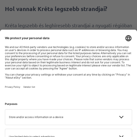
Hol vannak Kréta legszebb strandjai?
Kréta legszebb és leghíresebb strandjai a nyugati régióban
találhatók. Itt egyedi helyeket találhat, mint például:
Balosz-lagúna, Elafonisszi vagy Preveli. Mindenképpen ezt
az irányt válassza, ha elsősorban a vízre és a napozásra
koncentrál.
Krétai utazás – alapvető utazási
logisztika
A repülőút Magyarországról Krétára több órát vesz
igénybe – például Budapestről körülbelül 2 óra 20 percet
vesz igénybe. A turistáknak érvényes személyi igazolványt
vagy útlevelet kell magukkal vinniük.
Két repülőtér van Krétán, amelyek hagyományos és