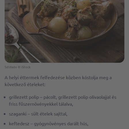
Sztifado © iStock
A helyi éttermek felfedezése közben kóstolja meg a
következő ételeket:
grillezett polip – pácolt, grillezett polip olívaolajjal és
friss fűszernövényekkel tálalva,
szaganki – sült ételek sajttal,
keftedesz – gyógynövényes darált hús,