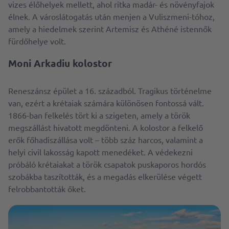
vizes élőhelyek mellett, ahol ritka madár- és növényfajok
élnek. A városlátogatás után menjen a Vuliszmeni-tóhoz,
amely a hiedelmek szerint Artemisz és Athéné istennők
fürdőhelye volt.
Moni Arkadiu kolostor
Reneszánsz épület a 16. századból. Tragikus történelme
van, ezért a krétaiak számára különösen fontossá vált.
1866-ban felkelés tört ki a szigeten, amely a török ​​
megszállást hivatott megdönteni. A kolostor a felkelő
erők főhadiszállása volt – több száz harcos, valamint a
helyi civil lakosság kapott menedéket. A védekezni
próbáló krétaiakat a török ​​csapatok puskaporos hordós
szobákba taszították, és a megadás elkerülése végett
felrobbantották őket.