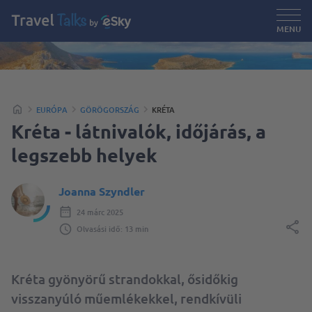
MENU
EURÓPA
GÖRÖGORSZÁG
KRÉTA
Kréta - látnivalók, időjárás, a
legszebb helyek
Joanna Szyndler
24 márc 2025
Olvasási idő: 13 min
Kréta gyönyörű strandokkal, ősidőkig
visszanyúló műemlékekkel, rendkívüli