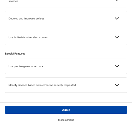
© iStock
Tömegközlekedés Krétán
Kréta fő tömegközlekedési eszköze a buszok. A helyi
városi és helyközi autóbuszvonal neve KTEL. A közlekedés
kényelmes, de nem a legolcsóbb. Így azonban
kényelmesen mozoghat a nagyobb városok és
üdülőhelyek között. A menetrendet a bus-service-crete-
ktel.com oldalon tekintheti meg.
Főoldal
Témák
Keresés
Ezenkívól a szigetet csak taxival vagy bérelt autóval lehet