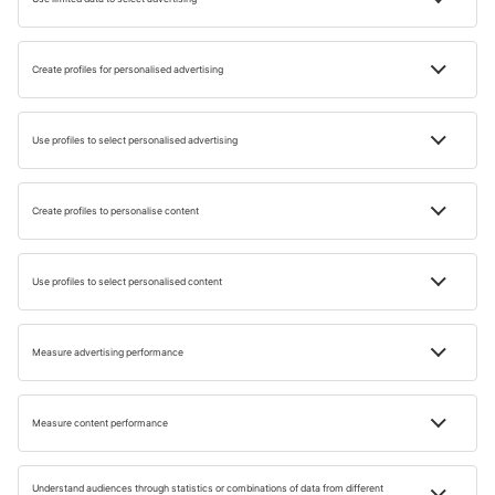
charterjáratokat szolgálnak ki Magyarországról:
a Joannisz Daszkalojanniszról elnevezett Haníában
a Nikosz Kazancakiszról elnevezett Heraklionban
Mennyi pénz kell egy hétre Krétán?
Nehéz egyértelműen meghatározni, hogy mennyi pénzzel
készüljön egy hét krétai tartózkodásra. Sok múlik az
egyéni preferenciákon és a szabadidő eltöltésén. Átlagos
értékeket feltételezve azonban feltételezhető, hogy ez az
összeg körülbelül 600-1200 euró/fő.