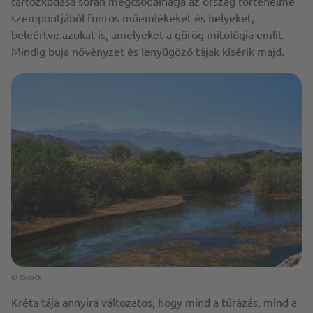
tartózkodása során megcsodálhatja az ország történelme
szempontjából fontos műemlékeket és helyeket,
beleértve azokat is, amelyeket a görög mitológia említ.
Mindig buja növényzet és lenyűgöző tájak kísérik majd.
© iStock
Kréta tája annyira változatos, hogy mind a túrázás, mind a