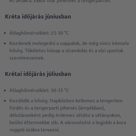
és sétákra. Ekkor már pihenhet a tengerparton.
Kréta időjárás júniusban
Átlaghőmérséklet: 25-30 °C
Kezdenek melegedni a nappalok, de még nincs intenzív
hőség. Tökéletes hónap a strandolás és a vízi sportok
szerelmeseinek.
Krétai időjárás júliusban
Átlaghőmérséklet: 30-35 °C
Kezdődik a hőség. Napközben kellemes a tengerben
fürdés és a tengerparti pihenés (árnyékban),
délutánonként pedig érdemes sétálni a sétányokon,
beülni éttermekbe stb. A városnézést a legjobb a kora
reggeli órákra tervezni.