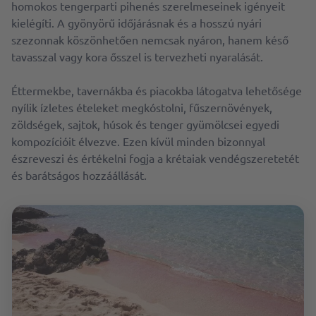
homokos tengerparti pihenés szerelmeseinek igényeit
kielégíti. A gyönyörű időjárásnak és a hosszú nyári
szezonnak köszönhetően nemcsak nyáron, hanem késő
tavasszal vagy kora ősszel is tervezheti nyaralását.
Éttermekbe, tavernákba és piacokba látogatva lehetősége
nyílik ízletes ételeket megkóstolni, fűszernövények,
zöldségek, sajtok, húsok és tenger gyümölcsei egyedi
kompozícióit élvezve. Ezen kívül minden bizonnyal
észreveszi és értékelni fogja a krétaiak vendégszeretetét
és barátságos hozzáállását.