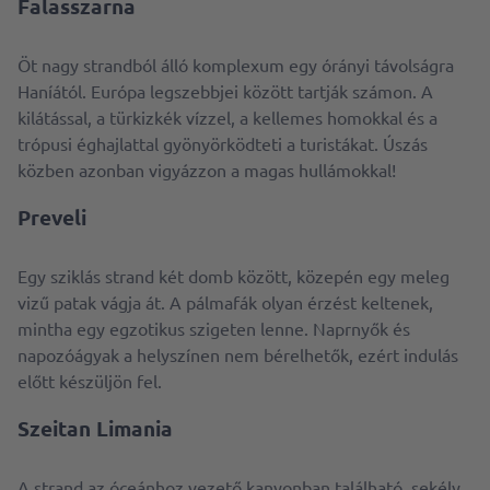
Falasszarna
Öt nagy strandból álló komplexum egy órányi távolságra
Haníától. Európa legszebbjei között tartják számon. A
kilátással, a türkizkék vízzel, a kellemes homokkal és a
trópusi éghajlattal gyönyörködteti a turistákat. Úszás
közben azonban vigyázzon a magas hullámokkal!
Preveli
Egy sziklás strand két domb között, közepén egy meleg
vizű patak vágja át. A pálmafák olyan érzést keltenek,
mintha egy egzotikus szigeten lenne. Naprnyők és
napozóágyak a helyszínen nem bérelhetők, ezért indulás
előtt készüljön fel.
Szeitan Limania
A strand az óceánhoz vezető kanyonban található, sekély