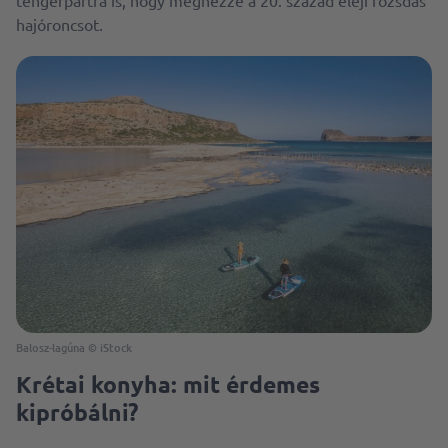
hajóroncsot.
Balosz-lagúna © iStock
Krétai konyha: mit érdemes
kipróbálni?