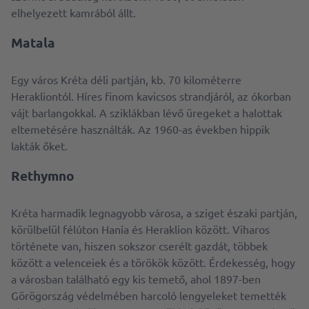
elhelyezett kamrából állt.
Matala
Egy város Kréta déli partján, kb. 70 kilométerre
Herakliontól. Híres finom kavicsos strandjáról, az ókorban
vájt barlangokkal. A sziklákban lévő üregeket a halottak
eltemetésére használták. Az 1960-as években hippik
lakták őket.
Rethymno
Kréta harmadik legnagyobb városa, a sziget északi partján,
körülbelül félúton Hanía és Heraklion között. Viharos
története van, hiszen sokszor cserélt gazdát, többek
között a velenceiek és a törökök között. Érdekesség, hogy
a városban található egy kis temető, ahol 1897-ben
Görögország védelmében harcoló lengyeleket temették