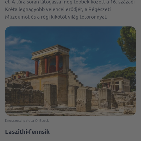
el. A túra során látogassa meg többek között a 16. századi
Kréta legnagyobb velencei erődjét, a Régészeti
Múzeumot és a régi kikötőt világítótoronnyal.
Knósszoszi palota © iStock
Laszithi-fennsík