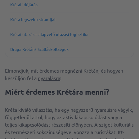
Krétai időjárás
Kréta legszebb strandjai
Krétai utazás – alapvető utazási logisztika
Drága Krétán? Szállásköltségek
Elmondjuk, mit érdemes megnézni Krétán, és hogyan
készüljön fel a
nyaralásra
!
Miért érdemes Krétára menni?
Kréta kiváló választás, ha egy nagyszerű nyaralásra vágyik,
függetlenül attól, hogy az aktív kikapcsolódást vagy a
teljes kikapcsolódást részesíti előnyben. A sziget kulturális
és természeti sokszínűségével vonzza a turistákat. Itt-