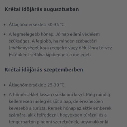
Krétai időjárás augusztusban
Átlaghőmérséklet: 30-35 °C
A legmelegebb hónap. Jó nap elleni védelem
szükséges. A legjobb, ha minden szabadtéri
tevékenységet kora reggelre vagy délutánra tervez.
Esténként sétálva kipihenheti a meleget.
Krétai időjárás szeptemberben
Átlaghőmérséklet: 25-30 °C
A hőmérséklet lassan csökkenni kezd. Még mindig
kellemesen meleg és süt a nap, de érezhetően
kevesebb a turista. Remek hónap az aktív emberek
számára, akik felfedezni, hegyekben túrázni és a
tengerparton pihenni szeretnének, ugyanakkor ki