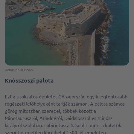
Heraklion © iStock
Knósszoszi palota
Ezt a titokzatos épületet Görögország egyik legfontosabb
régészeti lelőhelyeként tartják számon. A palota számos
görög mítoszban szerepel, többek között a
Minotauruszról, Ariadnéról, Daidaloszról és Minósz
királyról szólóban. Labirintusra hasonlít, mert a kutatók
szerint eredetileg körülbelül 1500, öt emeleten