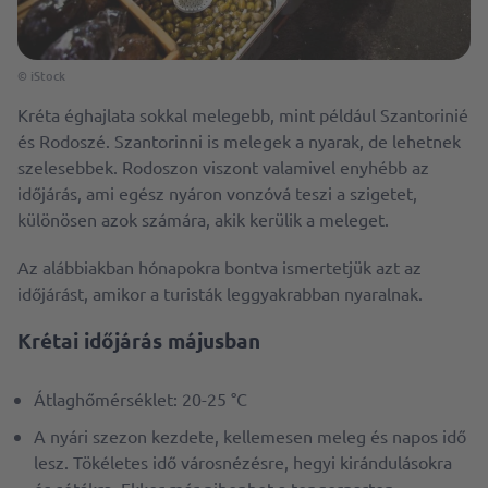
© iStock
Kréta éghajlata sokkal melegebb, mint például Szantorinié
és Rodoszé. Szantorinni is melegek a nyarak, de lehetnek
szelesebbek. Rodoszon viszont valamivel enyhébb az
időjárás, ami egész nyáron vonzóvá teszi a szigetet,
különösen azok számára, akik kerülik a meleget.
Az alábbiakban hónapokra bontva ismertetjük azt az
időjárást, amikor a turisták leggyakrabban nyaralnak.
Krétai időjárás májusban
Átlaghőmérséklet: 20-25 °C
A nyári szezon kezdete, kellemesen meleg és napos idő
lesz. Tökéletes idő városnézésre, hegyi kirándulásokra