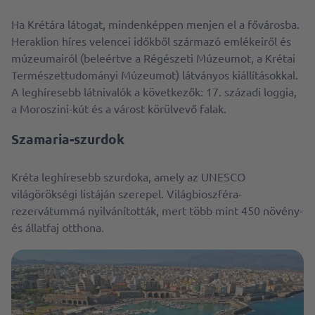
Ha Krétára látogat, mindenképpen menjen el a fővárosba.
Heraklion híres velencei időkből származó emlékeiről és
múzeumairól (beleértve a Régészeti Múzeumot, a Krétai
Természettudományi Múzeumot) látványos kiállításokkal.
A leghíresebb látnivalók a következők: 17. századi loggia,
a Moroszini-kút és a várost körülvevő falak.
Szamaria-szurdok
Kréta leghíresebb szurdoka, amely az UNESCO
világörökségi listáján szerepel. Világbioszféra-
rezervátummá nyilvánították, mert több mint 450 növény-
és állatfaj otthona.