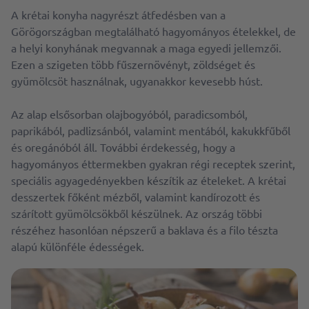
A krétai konyha nagyrészt átfedésben van a
Görögországban megtalálható hagyományos ételekkel, de
a helyi konyhának megvannak a maga egyedi jellemzői.
Ezen a szigeten több fűszernövényt, zöldséget és
gyümölcsöt használnak, ugyanakkor kevesebb húst.
Az alap elsősorban olajbogyóból, paradicsomból,
paprikából, padlizsánból, valamint mentából, kakukkfűből
és oregánóból áll. További érdekesség, hogy a
hagyományos éttermekben gyakran régi receptek szerint,
speciális agyagedényekben készítik az ételeket. A krétai
desszertek főként mézből, valamint kandírozott és
szárított gyümölcsökből készülnek. Az ország többi
részéhez hasonlóan népszerű a baklava és a filo tészta
alapú különféle édességek.