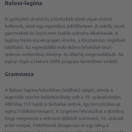
Balosz-lagúna
A gyönyörű strand és a türkizkék vizek olyan érzést
keltenek, mint egy egzotikus üdülőhelyen. A sekély vizek
gyermekek és úszni nem tudók számára alkalmasak. A
lagúna Hanía északnyugati részén, a Kisszamosz régióban
található. Az egyedülálló mikroklíma lehetővé teszi
számos endemikus növény- és állatfaj megcsodálását. Az
egész régió a Natura 2000 program keretében védett.
Gramvusza
A Balosz-lagúna közelében található sziget, amely a
legendák szerint kalózbúvóhely volt a 19. század elején.
Állítólag 155 hajót is birtokba vettek, így terrorizálva az
egész Földközi-tengert. A szigeten felmászhat a dombra,
hogy megnézze a velencei időkből származó, 16. századi
erőd romjait. Feltétlenül látogasson el egy ideig a
tengerpartra is, hogy megnézze a 20. század eleji rozsdás