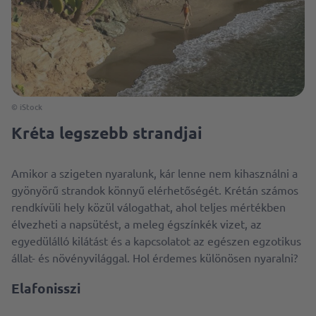
© iStock
Kréta legszebb strandjai
Amikor a szigeten nyaralunk, kár lenne nem kihasználni a
gyönyörű strandok könnyű elérhetőségét. Krétán számos
rendkívüli hely közül válogathat, ahol teljes mértékben
élvezheti a napsütést, a meleg égszínkék vizet, az
egyedülálló kilátást és a kapcsolatot az egészen egzotikus
állat- és növényvilággal. Hol érdemes különösen nyaralni?
Elafonisszi