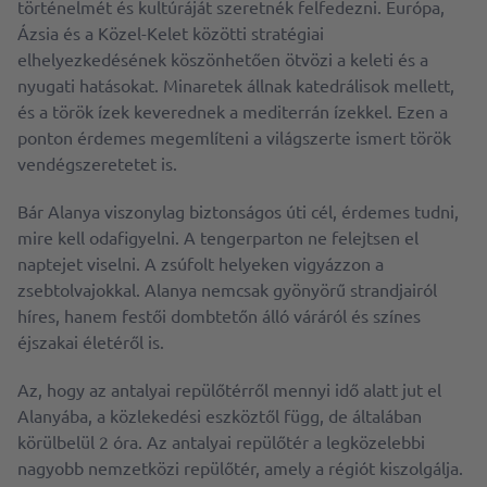
történelmét és kultúráját szeretnék felfedezni. Európa,
Ázsia és a Közel-Kelet közötti stratégiai
elhelyezkedésének köszönhetően ötvözi a keleti és a
nyugati hatásokat. Minaretek állnak katedrálisok mellett,
és a török ízek keverednek a mediterrán ízekkel. Ezen a
ponton érdemes megemlíteni a világszerte ismert török
vendégszeretetet is.
Bár Alanya viszonylag biztonságos úti cél, érdemes tudni,
mire kell odafigyelni. A tengerparton ne felejtsen el
naptejet viselni. A zsúfolt helyeken vigyázzon a
zsebtolvajokkal. Alanya nemcsak gyönyörű strandjairól
híres, hanem festői dombtetőn álló váráról és színes
éjszakai életéről is.
Az, hogy az antalyai repülőtérről mennyi idő alatt jut el
Alanyába, a közlekedési eszköztől függ, de általában
körülbelül 2 óra. Az antalyai repülőtér a legközelebbi
nagyobb nemzetközi repülőtér, amely a régiót kiszolgálja.