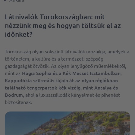
Látnivalók Törökországban: mit
nézzünk meg és hogyan töltsük el az
időnket?
Törökország olyan sokszínű látnivalók mozaikja, amelyek a
történelem, a kultúra és a természeti szépség
gazdagságát ötvözik. Az olyan lenyűgöző műemlékektől,
Hagia Sophia és a Kék Mecset Isztambulban
mint az
,
Kappadókia szürreális tájain át az olyan régiókban
található tengerpartok kék vizéig, mint Antalya és
Bodrum
, ahol a luxusszállodák kényelmet és pihenést
biztosítanak.