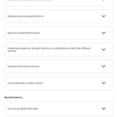
Január és február: ezek a téli hónapok, a hőmérséklet
gyakran 10°C alá csökken, ami ideális a téli sportok
kedvelőinek, különösen Anatólia hegyvidéki régióiban.
Márciusban és áprilisban kezd melegedni az éghajlat,
ami kedvez a városnézésnek.
Május kiváló időszak a látogatásra, kellemes, 20°C körüli
hőmérsékletekkel és kevesebb turistával.
Június, július és augusztus a nyári főszezon
Törökországban, a hőmérséklet elérheti a 30°C-ot, ami
ideális a strandoláshoz és a vízi sportokhoz.
Szeptemberben és októberben enyhébb a hőmérséklet,
ami ismét kedvez a városnézésnek és a látnivalók
sorban állás nélküli élvezésének.
Novemberben hűvösebb török napok kezdődnek, de
még mindig kellemes, 15°C körüli hőmérsékletekkel.
December viszont hűvös idővel fogad minket, ami