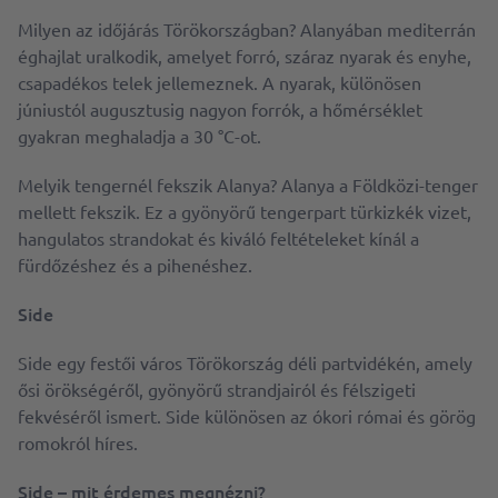
Milyen az időjárás Törökországban? Alanyában mediterrán
éghajlat uralkodik, amelyet forró, száraz nyarak és enyhe,
csapadékos telek jellemeznek. A nyarak, különösen
júniustól augusztusig nagyon forrók, a hőmérséklet
gyakran meghaladja a 30 °C-ot.
Melyik tengernél fekszik Alanya? Alanya a Földközi-tenger
mellett fekszik. Ez a gyönyörű tengerpart türkizkék vizet,
hangulatos strandokat és kiváló feltételeket kínál a
fürdőzéshez és a pihenéshez.
Side
Side egy festői város Törökország déli partvidékén, amely
ősi örökségéről, gyönyörű strandjairól és félszigeti
fekvéséről ismert. Side különösen az ókori római és görög
romokról híres.
Side – mit érdemes megnézni?