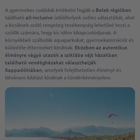
Belek régióban
A gyermekes családok értékelni fogják a
all-inclusive
található
üdülőhelyek széles választékát, ahol
a kicsiknek szóló rengeteg tevékenység lehetővé teszi a
szülők számára, hogy kis időre kikapcsolódjanak. A
környékbeli szállodák aquaparkokat, gyermekanimációt és
Eközben az autentikus
különféle éttermeket kínálnak.
élményre vágyó utazók a sziklába vájt házakban
található vendégházakat választhatják
Kappadókiában
, amelyek felejthetetlen élményt és
látványos kilátást kínálnak a tündérkéményekre.