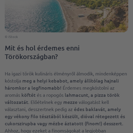
© iStock
Mit és hol érdemes enni
Törökországban?
Ha igazi török kulináris élményről álmodik, mindenképpen
meg a helyi kebabot, amely állítólag hajnali
kóstolja
háromkor a legfinomabb!
Érdemes megkóstolni az
köftét
lahmacunt, a pizza török
aromás
és a ropogós
változatát
mezze
. Előételnek egy
válogatást kell
édes baklavát, amely
választani, desszertnek pedig az
egy vékony filo tésztából készült, dióval rétegezett és
cukorszirupba vagy mézbe áztatott (finom!) desszert.
Ahhoz, hogy ezeket a finomságokat a legjobban