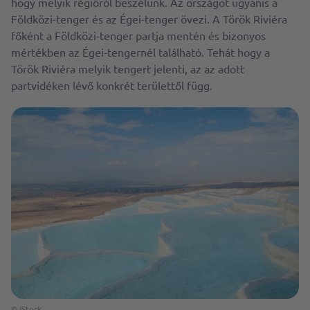
hogy melyik régióról beszélünk. Az országot ugyanis a
Földközi-tenger és az Égei-tenger övezi. A Török Riviéra
főként a Földközi-tenger partja mentén és bizonyos
mértékben az Égei-tengernél található. Tehát hogy a
Török Riviéra melyik tengert jelenti, az az adott
partvidéken lévő konkrét területtől függ.
© iStock