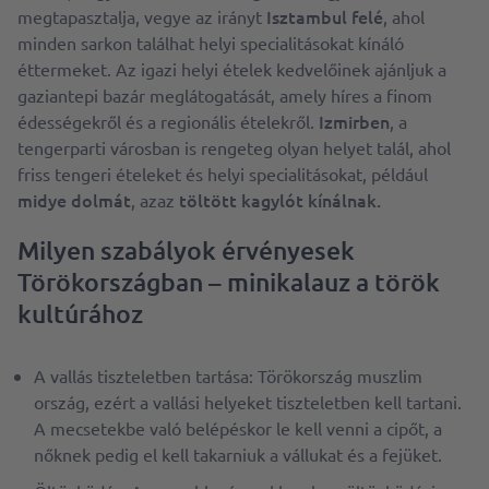
Isztambul felé
megtapasztalja, vegye az irányt
, ahol
minden sarkon találhat helyi specialitásokat kínáló
éttermeket. Az igazi helyi ételek kedvelőinek ajánljuk a
gaziantepi bazár meglátogatását, amely híres a finom
Izmirben
édességekről és a regionális ételekről.
, a
tengerparti városban is rengeteg olyan helyet talál, ahol
friss tengeri ételeket és helyi specialitásokat, például
midye dolmát
töltött kagylót kínálnak.
, azaz
Milyen szabályok érvényesek
Törökországban – minikalauz a török
kultúrához
A vallás tiszteletben tartása: Törökország muszlim
ország, ezért a vallási helyeket tiszteletben kell tartani.
A mecsetekbe való belépéskor le kell venni a cipőt, a
nőknek pedig el kell takarniuk a vállukat és a fejüket.