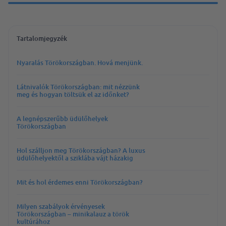
Tartalomjegyzék
Nyaralás Törökországban. Hová menjünk.
Látnivalók Törökországban: mit nézzünk
meg és hogyan töltsük el az időnket?
A legnépszerűbb üdülőhelyek
Törökországban
Hol szálljon meg Törökországban? A luxus
üdülőhelyektől a sziklába vájt házakig
Mit és hol érdemes enni Törökországban?
Milyen szabályok érvényesek
Törökországban – minikalauz a török
kultúrához