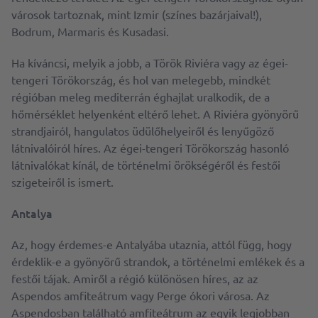
városok tartoznak, mint Izmir (színes bazárjaival!),
Bodrum, Marmaris és Kusadasi.
Ha kíváncsi, melyik a jobb, a Török Riviéra vagy az égei-
tengeri Törökország, és hol van melegebb, mindkét
régióban meleg mediterrán éghajlat uralkodik, de a
hőmérséklet helyenként eltérő lehet. A Riviéra gyönyörű
strandjairól, hangulatos üdülőhelyeiről és lenyűgöző
látnivalóiról híres. Az égei-tengeri Törökország hasonló
látnivalókat kínál, de történelmi örökségéről és festői
szigeteiről is ismert.
Antalya
Az, hogy érdemes-e Antalyába utaznia, attól függ, hogy
érdeklik-e a gyönyörű strandok, a történelmi emlékek és a
festői tájak. Amiről a régió különösen híres, az az
Aspendos amfiteátrum vagy Perge ókori városa. Az
Aspendosban található amfiteátrum az egyik legjobban