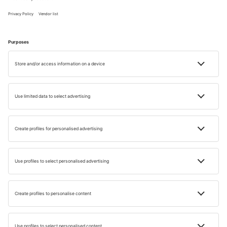
még legalább 180 napig
vagy a személyi igazolványnak
érvényesnek kell lennie a Törökországba történő
beutazást követően.
Felhívjuk a Törökországba utazók figyelmét, hogy
amennyiben sem útlevelük, sem személyi igazolványuk
érvényessége nem éri el a 180 napot a belépés napján, és
emiatt visszafordítják, a török idegenrendészeti eljárásba
beavatkozni külképviseleteinknek nincs illetékessége.
Mikor a legjobb Törökországba utazni?
Időjárás
Törökország szubtrópusi éghajlati övezetben fekszik. A
tengerparton ennek a tengeri változata van. A szárazföld
belsejében kontinentális éghajlat uralkodik. A nyarak
általában forrók, a hőmérséklet gyakran meghaladja a 30
°C-ot.