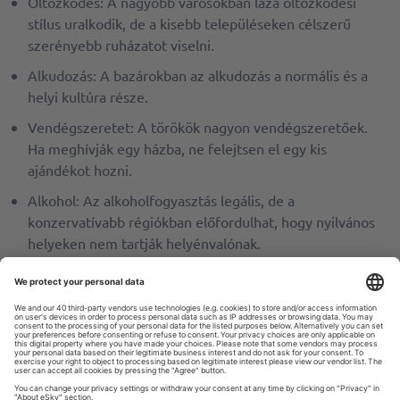
Öltözködés: A nagyobb városokban laza öltözködési
stílus uralkodik, de a kisebb településeken célszerű
szerényebb ruházatot viselni.
Alkudozás: A bazárokban az alkudozás a normális és a
helyi kultúra része.
Vendégszeretet: A törökök nagyon vendégszeretőek.
Ha meghívják egy házba, ne felejtsen el egy kis
ajándékot hozni.
Alkohol: Az alkoholfogyasztás legális, de a
konzervatívabb régiókban előfordulhat, hogy nyilvános
helyeken nem tartják helyénvalónak.
Lehetséges Törökországba utazni
útlevél nélkül?
A magyar állampolgárok érvényes útlevéllel vagy személyi
igazolvánnyal léphetnek be Törökországba. Az útlevélnek