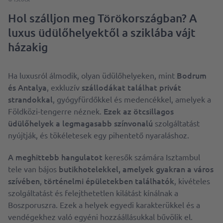
Hol szálljon meg Törökországban? A
luxus üdülőhelyektől a sziklába vájt
házakig
Bodrum
Ha luxusról álmodik, olyan üdülőhelyeken, mint
és Antalya
szállodákat találhat privát
, exkluzív
strandokkal
, gyógyfürdőkkel és medencékkel, amelyek a
Ezek az ötcsillagos
Földközi-tengerre néznek.
üdülőhelyek a legmagasabb színvonalú
szolgáltatást
nyújtják, és tökéletesek egy pihentető nyaraláshoz.
A meghittebb hangulatot
keresők számára Isztambul
butikhotelekkel, amelyek gyakran a város
tele van bájos
szívében
történelmi épületekben találhatók
,
, kivételes
szolgáltatást és felejthetetlen kilátást kínálnak a
Boszporuszra. Ezek a helyek egyedi karakterükkel és a
vendégekhez való egyéni hozzáállásukkal bűvölik el.