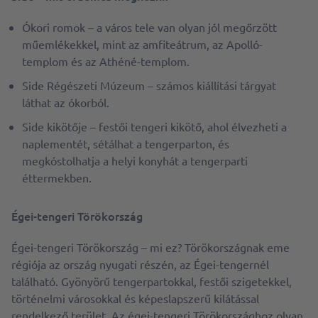
Ókori romok – a város tele van olyan jól megőrzött
műemlékekkel, mint az amfiteátrum, az Apolló-
templom és az Athéné-templom.
Side Régészeti Múzeum – számos kiállítási tárgyat
láthat az ókorból.
Side kikötője – festői tengeri kikötő, ahol élvezheti a
naplementét, sétálhat a tengerparton, és
megkóstolhatja a helyi konyhát a tengerparti
éttermekben.
Égei-tengeri Törökország
Égei-tengeri Törökország – mi ez? Törökországnak eme
régiója az ország nyugati részén, az Égei-tengernél
található. Gyönyörű tengerpartokkal, festői szigetekkel,
történelmi városokkal és képeslapszerű kilátással
rendelkező terület. Az égei-tengeri Törökországhoz olyan