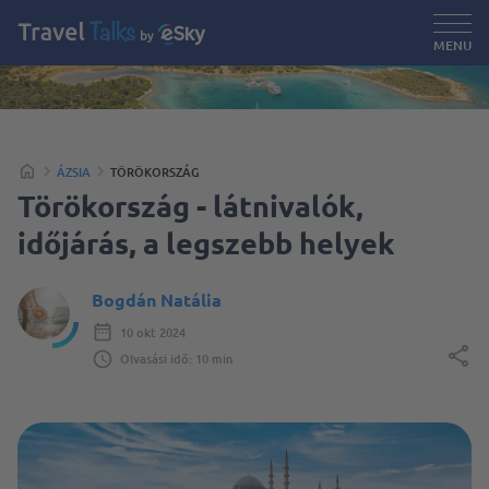
MENU
ÁZSIA
TÖRÖKORSZÁG
Törökország - látnivalók,
időjárás, a legszebb helyek
Bogdán Natália
10 okt 2024
Olvasási idő: 10 min