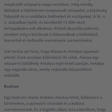
megőrzött színpad a maga nemében. Még mindig
láthatjuk a tökéletesen megmaradt színpadot, a közönség
folyosóit és a csodálatos boltíveket és oszlopokat. A Kr. u.
2. században épült, és körülbelül 15 000 néző
befogadására volt alkalmas. Kitűnő akusztika jellemzi,
amelyet még a kortársak is kihasználnak a különböző
koncertek és kulturális események szervezésekor.
Sok turista azt hiszi, hogy Alanya és Antalya ugyanazt
jelenti. Ezek azonban különböző úti célok. Alanya egy
népszerű üdülőhely Antalya régió keleti partján. Antalya
egy nagyobb város, amely regionális központként
működik.
Bodrum
Egy bodrumi utazás érdekes élmény lehet, különösen a
történelem, a gyönyörű strandok és a kultúra
szerelmeseinek. Ez a legjobb válasz arra a kérdésre, hogy