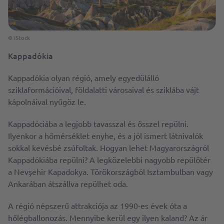
© iStock
Kappadókia
Kappadókia olyan régió, amely egyedülálló
sziklaformációival, földalatti városaival és sziklába vájt
kápolnáival nyűgöz le.
Kappadóciába a legjobb tavasszal és ősszel repülni.
Ilyenkor a hőmérséklet enyhe, és a jól ismert látnivalók
sokkal kevésbé zsúfoltak. Hogyan lehet Magyarországról
Kappadókiába repülni? A legközelebbi nagyobb repülőtér
a Nevşehir Kapadokya. Törökországból Isztambulban vagy
Ankarában átszállva repülhet oda.
A régió népszerű attrakciója az 1990-es évek óta a
hőlégballonozás. Mennyibe kerül egy ilyen kaland? Az ár