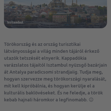
Isztambul
Törökország és az ország turisztikai
látványosságai a világ minden tájáról érkező
utazók tetszését elnyerik. Kappadókia
varázslatos tájaitól Isztambul nyüzsgő bazárjain
át Antalya paradicsomi strandjaiig. Tudja meg,
hogyan szervezze meg törökországi nyaralását,
mit kell kipróbálnia, és hogyan kerülje el a
kulturális baklövéseket. És ne feledje, a török
kebab hajnali háromkor a legfinomabb. 😉