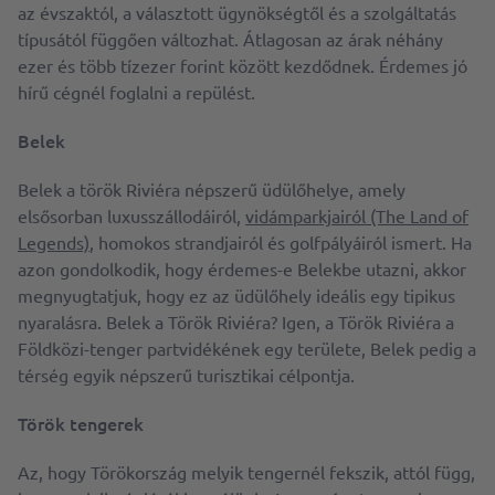
az évszaktól, a választott ügynökségtől és a szolgáltatás
típusától függően változhat. Átlagosan az árak néhány
ezer és több tízezer forint között kezdődnek. Érdemes jó
hírű cégnél foglalni a repülést.
Belek
Belek a török Riviéra népszerű üdülőhelye, amely
elsősorban luxusszállodáiról,
vidámparkjairól (The Land of
Legends)
, homokos strandjairól és golfpályáiról ismert. Ha
azon gondolkodik, hogy érdemes-e Belekbe utazni, akkor
megnyugtatjuk, hogy ez az üdülőhely ideális egy tipikus
nyaralásra. Belek a Török Riviéra? Igen, a Török Riviéra a
Földközi-tenger partvidékének egy területe, Belek pedig a
térség egyik népszerű turisztikai célpontja.
Török tengerek
Az, hogy Törökország melyik tengernél fekszik, attól függ,