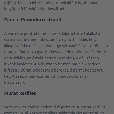
rejtély. Maga a létesítmény remek kilátó is, ahonnan
lenyűgöző fényképeket készíthet.
Pane e Pomodoro strand
A városközponttól mindössze 3 kilométerre található
városi strand mindenki számára nyitott. Ideális hely a
kikapcsolódásra és lazításra egy városnézéssel töltött nap
után, különösen a gyermekes családok számára. Széles és
nem sziklás, az északi részen homokos, a déli részen
inkább kavicsos. A helyszínen használhatja a kiterjedt
infrastruktúrát, beleértve a bárokat, éttermeket és WC-
ket. A szezonban vízimentők gondoskodnak a
biztonságról.
Murat kerület
Nem csak az óváros érdemel figyelmet. A Murat kerület,
azaz az ún. új központ tipikus sakktábla elrendezésű, az