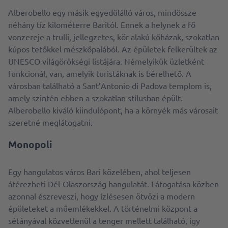
Alberobello egy másik egyedülálló város, mindössze
néhány tíz kilométerre Baritól. Ennek a helynek a fő
vonzereje a trulli, jellegzetes, kör alakú kőházak, szokatlan
kúpos tetőkkel mészkőpalából. Az épületek felkerültek az
UNESCO világörökségi listájára. Némelyikük üzletként
funkcionál, van, amelyik turistáknak is bérelhető. A
városban található a Sant’Antonio di Padova templom is,
amely szintén ebben a szokatlan stílusban épült.
Alberobello kiváló kiindulópont, ha a környék más városait
szeretné meglátogatni.
Monopoli
Egy hangulatos város Bari közelében, ahol teljesen
átérezheti Dél-Olaszország hangulatát. Látogatása közben
azonnal észreveszi, hogy ízlésesen ötvözi a modern
épületeket a műemlékekkel. A történelmi központ a
sétányával közvetlenül a tenger mellett található, így