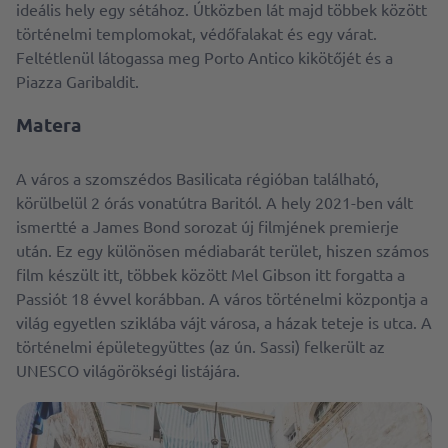
ideális hely egy sétához. Útközben lát majd többek között
történelmi templomokat, védőfalakat és egy várat.
Feltétlenül látogassa meg Porto Antico kikötőjét és a
Piazza Garibaldit.
Matera
A város a szomszédos Basilicata régióban található,
körülbelül 2 órás vonatútra Baritól. A hely 2021-ben vált
ismertté a James Bond sorozat új filmjének premierje
után. Ez egy különösen médiabarát terület, hiszen számos
film készült itt, többek között Mel Gibson itt forgatta a
Passiót 18 évvel korábban. A város történelmi központja a
világ egyetlen sziklába vájt városa, a házak teteje is utca. A
történelmi épületegyüttes (az ún. Sassi) felkerült az
UNESCO világörökségi listájára.