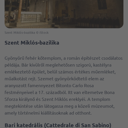
Szent Miklós-bazilika © iStock
Szent Miklós-bazilika
Gyönyörű fehér kőtemplom, a román építészet csodálatos
példája. Bár kívülről meglehetősen szigorú, kastélyra
emlékeztető épület, belül számos értékes műemléket,
műalkotást rejt. Szemet gyönyörködtető elem az
aranyozott famennyezet Bitonto Carlo Rosa
festményeivel a 17. századból. Itt van eltemetve Bona
Sforza királynő és Szent Miklós ereklyéi. A templom
megtekintése után látogassa meg a közeli múzeumot,
amely történelmi kiállításoknak ad otthont.
Bari katedrális (Cattedrale di San Sabino)