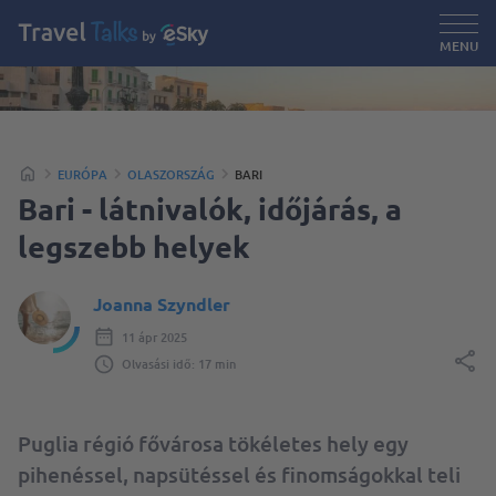
MENU
EURÓPA
OLASZORSZÁG
BARI
Bari - látnivalók, időjárás, a
legszebb helyek
Joanna Szyndler
11 ápr 2025
Olvasási idő: 17 min
Puglia régió fővárosa tökéletes hely egy
pihenéssel, napsütéssel és finomságokkal teli