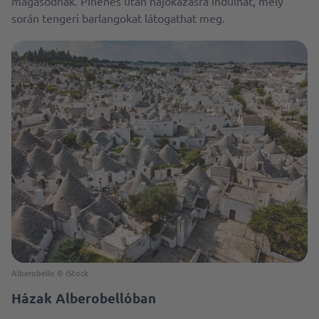
magasodnak. Pihenés után hajókázásra indulhat, mely
során tengeri barlangokat látogathat meg.
Alberobello © iStock
Házak Alberobellóban