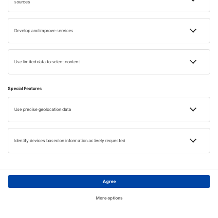
élvezheti a strandok varázsát, de kicsit kevesebbet költ az
utazásra, és elkerülheti a tömeget.
© iStock
Hogyan juthat el Bariba?
Főoldal
Témák
Keresés