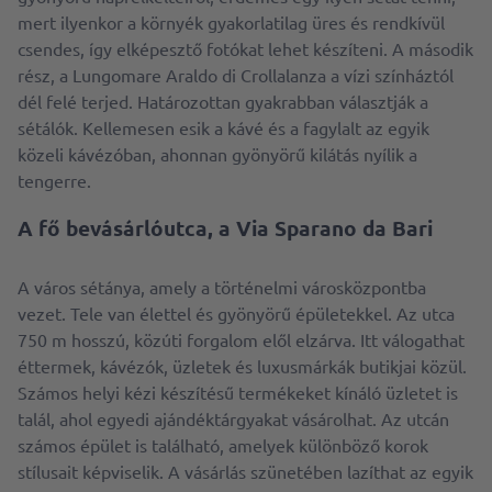
mert ilyenkor a környék gyakorlatilag üres és rendkívül
csendes, így elképesztő fotókat lehet készíteni. A második
rész, a Lungomare Araldo di Crollalanza a vízi színháztól
dél felé terjed. Határozottan gyakrabban választják a
sétálók. Kellemesen esik a kávé és a fagylalt az egyik
közeli kávézóban, ahonnan gyönyörű kilátás nyílik a
tengerre.
A fő bevásárlóutca, a Via Sparano da Bari
A város sétánya, amely a történelmi városközpontba
vezet. Tele van élettel és gyönyörű épületekkel. Az utca
750 m hosszú, közúti forgalom elől elzárva. Itt válogathat
éttermek, kávézók, üzletek és luxusmárkák butikjai közül.
Számos helyi kézi készítésű termékeket kínáló üzletet is
talál, ahol egyedi ajándéktárgyakat vásárolhat. Az utcán
számos épület is található, amelyek különböző korok
stílusait képviselik. A vásárlás szünetében lazíthat az egyik