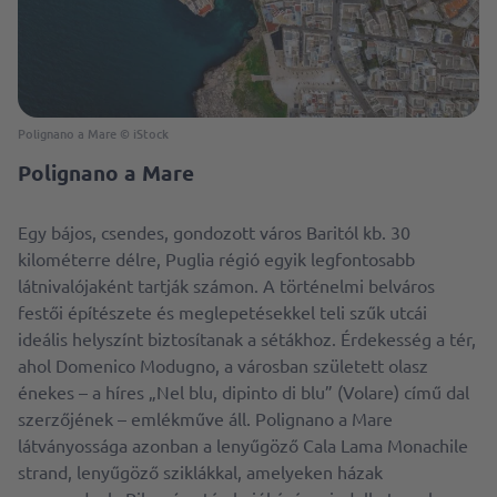
Polignano a Mare © iStock
Polignano a Mare
Egy bájos, csendes, gondozott város Baritól kb. 30
kilométerre délre, Puglia régió egyik legfontosabb
látnivalójaként tartják számon. A történelmi belváros
festői építészete és meglepetésekkel teli szűk utcái
ideális helyszínt biztosítanak a sétákhoz. Érdekesség a tér,
ahol Domenico Modugno, a városban született olasz
énekes – a híres „Nel blu, dipinto di blu” (Volare) című dal
szerzőjének – emlékműve áll. Polignano a Mare
látványossága azonban a lenyűgöző Cala Lama Monachile
strand, lenyűgöző sziklákkal, amelyeken házak