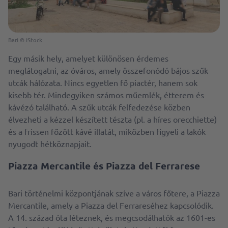
Bari © iStock
Egy másik hely, amelyet különösen érdemes
meglátogatni, az óváros, amely összefonódó bájos szűk
utcák hálózata. Nincs egyetlen fő piactér, hanem sok
kisebb tér. Mindegyiken számos műemlék, étterem és
kávézó található. A szűk utcák felfedezése közben
élvezheti a kézzel készített tészta (pl. a híres orecchiette)
és a frissen főzött kávé illatát, miközben figyeli a lakók
nyugodt hétköznapjait.
Piazza Mercantile és Piazza del Ferrarese
Bari történelmi központjának szíve a város főtere, a Piazza
Mercantile, amely a Piazza del Ferrareséhez kapcsolódik.
A 14. század óta léteznek, és megcsodálhatók az 1601-es