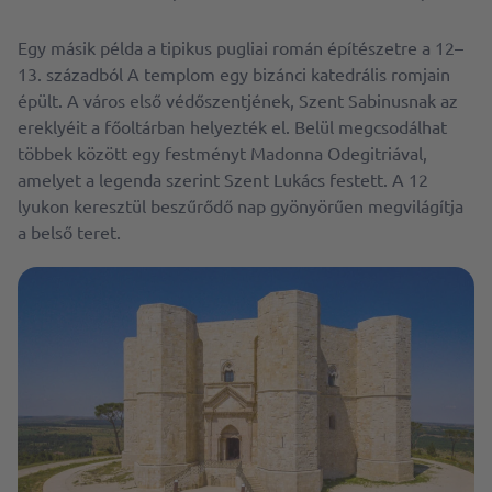
Egy másik példa a tipikus pugliai román építészetre a 12–
13. századból A templom egy bizánci katedrális romjain
épült. A város első védőszentjének, Szent Sabinusnak az
ereklyéit a főoltárban helyezték el. Belül megcsodálhat
többek között egy festményt Madonna Odegitriával,
amelyet a legenda szerint Szent Lukács festett. A 12
lyukon keresztül beszűrődő nap gyönyörűen megvilágítja
a belső teret.