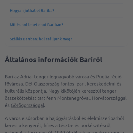
Hogyan juthat el Bariba?
Mit és hol lehet enni Bariban?
Szállás Bariban: hol szálljunk meg?
Általános információk Bariról
Bari az Adriai-tenger legnagyobb városa és Puglia régió
fővárosa. Dél-Olaszország fontos ipari, kereskedelmi és
kulturális központja. Nagy kikötőjén keresztül tengeri
összeköttetést tart fenn Montenegróval, Horvátországgal
és
Görögországgal
.
A város elsősorban a hajógyártásból és élelmiszeriparból
keresi a kenyerét, híres a tészta- és borkészítésről,
valamint a turizmusról. 1930 óta Bariban rendezik meg a