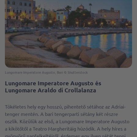
Lungomare Imperatore Augusto, Bari © Shutterstock
Lungomare Imperatore Augusto és
Lungomare Araldo di Crollalanza
Tökéletes hely egy hosszú, pihentető sétához az Adriai-
tenger mentén. A bari tengerparti sétány két részre
oszlik. Közülük az első, a Lungomare Imperatore Augusto
a kikötőtől a Teatro Margheritáig húzódik. A hely híres a
gyönyörű napfelkeltéiről, érdemes egy ilyen sétát tenni,