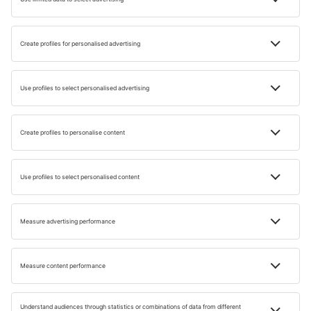
Amikor Bariba utazik, vegye figyelembe az áprilistól
októberig tartó dátumokat, amikor a legjobb időjárási
körülményekre számíthat.
Ha igazi, olaszos, napfényes nyaralásról álmodozik,
foglaljon időpontot júniusra, júliusra vagy augusztusra. Ne
feledje azonban, hogy ez a főszezon, ami azt jelenti, hogy
magasabbak lehetnek a szállások, repülőjegyek stb. árai.
Ha jobban szereti a városnézést, és nem törődik annyira a
tengerparti napozással vagy a tengerben való úszással,
akkor tavasszal vagy ősszel biztosan elmehet Bariba. Az
időjárásnak továbbra is kellemesnek kell lennie,
ugyanakkor az árak jóval alacsonyabbak lesznek, és sokat
spórolhat.
Az ideális kompromisszum a szezon határán lévő
hónapok, azaz május és szeptember. Akkor nyugodtan