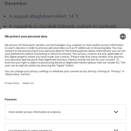
December
A nappali átlaghőmérséklet: 14 °C
A nappalok és éjszakák hidegek, esősek és szelesek
lehetnek.
Bari – Olcsó Repülőjegy
Mikor érdemes ellátogatni Bariba?