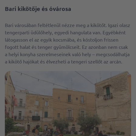
Bari kikötője és óvárosa
Bari városában feltétlenül nézze meg a kikötőt. Igazi olasz
tengerparti üdülőhely, egyedi hangulata van. Egyébként
látogasson el az egyik kocsmába, és kóstoljon frissen
fogott halat és tenger gyümölcseit. Ez azonban nem csak
a helyi konyha szerelmeseinek való hely – megcsodálhatja
a kikötő hajókat és élvezheti a tengeri szellőt az arcán.