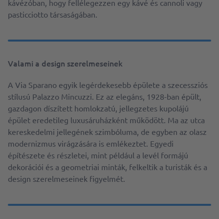
kávézóban, hogy fellélegezzen egy kávé és cannoli vagy
pasticciotto társaságában.
Valami a design szerelmeseinek
A Via Sparano egyik legérdekesebb épülete a szecessziós
stílusú Palazzo Mincuzzi. Ez az elegáns, 1928-ban épült,
gazdagon díszített homlokzatú, jellegzetes kupolájú
épület eredetileg luxusáruházként működött. Ma az utca
kereskedelmi jellegének szimbóluma, de egyben az olasz
modernizmus virágzására is emlékeztet. Egyedi
építészete és részletei, mint például a levél formájú
dekorációi és a geometriai minták, felkeltik a turisták és a
design szerelmeseinek figyelmét.