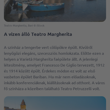
Teatro Margherita, Bari © iStock
A vízen álló Teatro Margherita
A színház a tengerbe vert cölöpökre épült. Kívülről
lenyűgözi elegáns, szecessziós homlokzata. Előtte ezen a
helyen a Varietà Margherita faépülete állt. A jelenlegi
létesítmény, amelyet Francesco De Giglio tervezett, 1912
és 1914 között épült. Érdekes módon ez volt az első
vasbeton épület Bariban. Ma már nem előadásoknak,
inkább konferenciáknak, kiállításoknak ad otthont. A város
fő színháza a közelben található Teatro Petruzzelli volt.