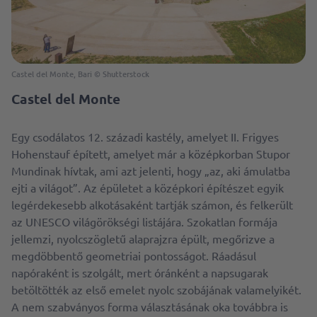
Castel del Monte, Bari © Shutterstock
Castel del Monte
Egy csodálatos 12. századi kastély, amelyet II. Frigyes
Hohenstauf épített, amelyet már a középkorban Stupor
Mundinak hívtak, ami azt jelenti, hogy „az, aki ámulatba
ejti a világot”. Az épületet a középkori építészet egyik
legérdekesebb alkotásaként tartják számon, és felkerült
az UNESCO világörökségi listájára. Szokatlan formája
jellemzi, nyolcszögletű alaprajzra épült, megőrizve a
megdöbbentő geometriai pontosságot. Ráadásul
napóraként is szolgált, mert óránként a napsugarak
betöltötték az első emelet nyolc szobájának valamelyikét.
A nem szabványos forma választásának oka továbbra is