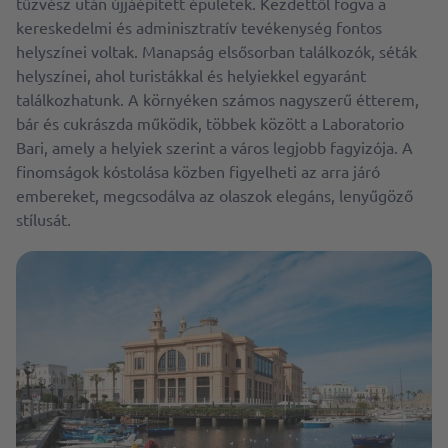
tűzvész után újjáépített épületek. Kezdettől fogva a
kereskedelmi és adminisztratív tevékenység fontos
helyszínei voltak. Manapság elsősorban találkozók, séták
helyszínei, ahol turistákkal és helyiekkel egyaránt
találkozhatunk. A környéken számos nagyszerű étterem,
bár és cukrászda működik, többek között a Laboratorio
Bari, amely a helyiek szerint a város legjobb fagyizója. A
finomságok kóstolása közben figyelheti az arra járó
embereket, megcsodálva az olaszok elegáns, lenyűgöző
stílusát.