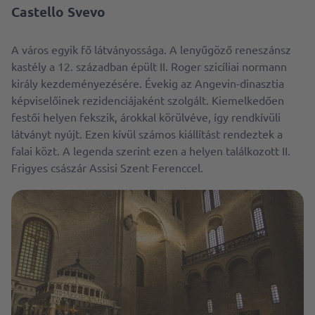
Castello Svevo
A város egyik fő látványossága. A lenyűgöző reneszánsz
kastély a 12. században épült II. Roger szicíliai normann
király kezdeményezésére. Évekig az Angevin-dinasztia
képviselőinek rezidenciájaként szolgált. Kiemelkedően
festői helyen fekszik, árokkal körülvéve, így rendkívüli
látványt nyújt. Ezen kívül számos kiállítást rendeztek a
falai közt. A legenda szerint ezen a helyen találkozott II.
Frigyes császár Assisi Szent Ferenccel.