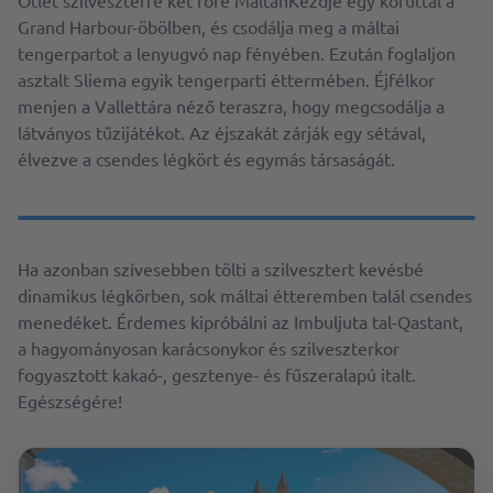
Grand Harbour-öbölben, és csodálja meg a máltai
tengerpartot a lenyugvó nap fényében. Ezután foglaljon
asztalt Sliema egyik tengerparti éttermében. Éjfélkor
menjen a Vallettára néző teraszra, hogy megcsodálja a
látványos tűzijátékot. Az éjszakát zárják egy sétával,
élvezve a csendes légkört és egymás társaságát.
Ha azonban szívesebben tölti a szilvesztert kevésbé
dinamikus légkörben, sok máltai étteremben talál csendes
menedéket. Érdemes kipróbálni az Imbuljuta tal-Qastant,
a hagyományosan karácsonykor és szilveszterkor
fogyasztott kakaó-, gesztenye- és fűszeralapú italt.
Egészségére!