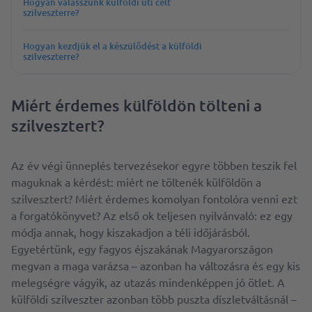
Hogyan válasszunk külföldi úti célt
szilveszterre?
Hogyan kezdjük el a készülődést a külföldi
szilveszterre?
Miért érdemes külföldön tölteni a
szilvesztert?
Az év végi ünneplés tervezésekor egyre többen teszik fel
maguknak a kérdést: miért ne töltenék külföldön a
szilvesztert? Miért érdemes komolyan fontolóra venni ezt
a forgatókönyvet? Az első ok teljesen nyilvánvaló: ez egy
módja annak, hogy kiszakadjon a téli időjárásból.
Egyetértünk, egy fagyos éjszakának Magyarországon
megvan a maga varázsa – azonban ha változásra és egy kis
melegségre vágyik, az utazás mindenképpen jó ötlet. A
külföldi szilveszter azonban több puszta díszletváltásnál –