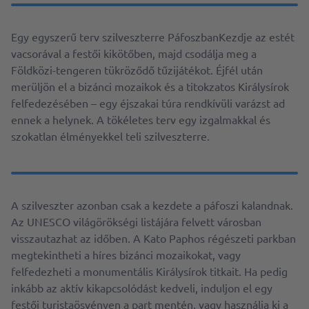
Egy egyszerű terv szilveszterre PáfoszbanKezdje az estét
vacsorával a festői kikötőben, majd csodálja meg a
Földközi-tengeren tükröződő tűzijátékot. Éjfél után
merüljön el a bizánci mozaikok és a titokzatos Királysírok
felfedezésében – egy éjszakai túra rendkívüli varázst ad
ennek a helynek. A tökéletes terv egy izgalmakkal és
szokatlan élményekkel teli szilveszterre.
A szilveszter azonban csak a kezdete a páfoszi kalandnak.
Az UNESCO világörökségi listájára felvett városban
visszautazhat az időben. A Kato Paphos régészeti parkban
megtekintheti a híres bizánci mozaikokat, vagy
felfedezheti a monumentális Királysírok titkait. Ha pedig
inkább az aktív kikapcsolódást kedveli, induljon el egy
festői turistaösvényen a part mentén, vagy használja ki a