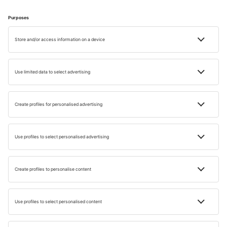
Olcsó szilveszter meleg országokban – hogyan
spóroljunk?
Kíváncsi, töltheti-e gazdaságosan a szilvesztert
Magyarország kívül? Ez lehetséges! Szükség lehet
bizonyos mértékű spontaneitásra: érdemes odafigyelni a
last minute ajánlatokra. Egy másik lehetőség, hogy
elmegyünk a barátokkal, és foglalunk szállást, ahol
főzhetünk. Az is jó ötlet lehet, ha kevésbé népszerű
utazási célpontokat választ. Az olcsó külföldi szilveszter
nagyobb rugalmasságot és jó tervezést igényel, de
ugyanolyan örömet tud nyújtani, mint a drágább
lehetőségek.