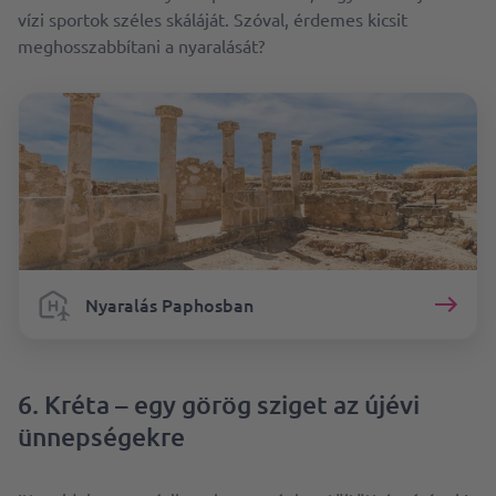
vízi sportok széles skáláját. Szóval, érdemes kicsit
meghosszabbítani a nyaralását?
Nyaralás Paphosban
6. Kréta – egy görög sziget az újévi
ünnepségekre