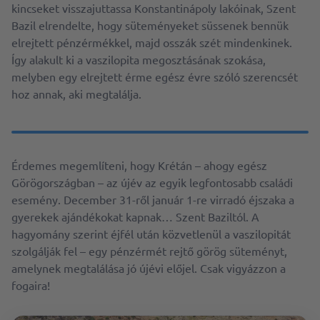
kincseket visszajuttassa Konstantinápoly lakóinak, Szent
Bazil elrendelte, hogy süteményeket süssenek bennük
elrejtett pénzérmékkel, majd osszák szét mindenkinek.
Így alakult ki a vaszilopita megosztásának szokása,
melyben egy elrejtett érme egész évre szóló szerencsét
hoz annak, aki megtalálja.
Érdemes megemlíteni, hogy Krétán – ahogy egész
Görögországban – az újév az egyik legfontosabb családi
esemény. December 31-ről január 1-re virradó éjszaka a
gyerekek ajándékokat kapnak… Szent Baziltól. A
hagyomány szerint éjfél után közvetlenül a vaszilopitát
szolgálják fel – egy pénzérmét rejtő görög süteményt,
amelynek megtalálása jó újévi előjel. Csak vigyázzon a
fogaira!