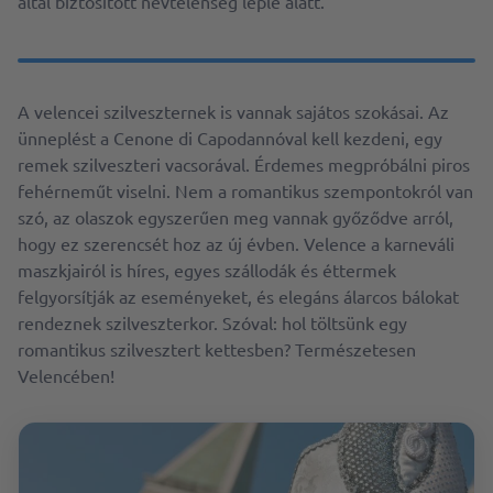
által biztosított névtelenség leple alatt.
A velencei szilveszternek is vannak sajátos szokásai. Az
ünneplést a Cenone di Capodannóval kell kezdeni, egy
remek szilveszteri vacsorával. Érdemes megpróbálni piros
fehérneműt viselni. Nem a romantikus szempontokról van
szó, az olaszok egyszerűen meg vannak győződve arról,
hogy ez szerencsét hoz az új évben. Velence a karneváli
maszkjairól is híres, egyes szállodák és éttermek
felgyorsítják az eseményeket, és elegáns álarcos bálokat
rendeznek szilveszterkor. Szóval: hol töltsünk egy
romantikus szilvesztert kettesben? Természetesen
Velencében!