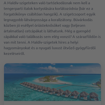
A Maldív-szigeteken való tartózkodásnak nem kell a
tengerparti italok kortyolására korlátozódnia (bár ez a
forgatókönyv csábítóan hangzik). A szigetcsoport egyik
legnagyobb látványossága a korallzátony. Búvárkodás
közben jó eséllyel óriásteknősöket vagy (teljesen
ártalmatlan) cetcápákat is láthatunk. Még a gyengéd
cápákkal való találkozás sem elég vonzó? A szárazföldön is
van mit tenni. A Maldív-szigetek híres a helyi
hagyományokat és a nyugati luxust ötvöző gyógyfürdői
kezeléseiről.