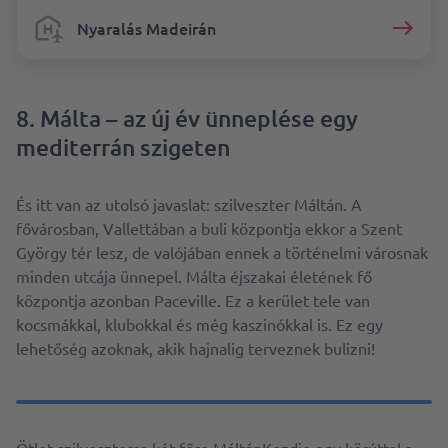
Nyaralás Madeirán
8. Málta – az új év ünneplése egy
mediterrán szigeten
És itt van az utolsó javaslat: szilveszter Máltán. A
fővárosban, Vallettában a buli központja ekkor a Szent
György tér lesz, de valójában ennek a történelmi városnak
minden utcája ünnepel. Málta éjszakai életének fő
központja azonban Paceville. Ez a kerület tele van
kocsmákkal, klubokkal és még kaszinókkal is. Ez egy
lehetőség azoknak, akik hajnalig terveznek bulizni!
Ötlet szilveszterre két főre MáltánKezdje egy körúttal a