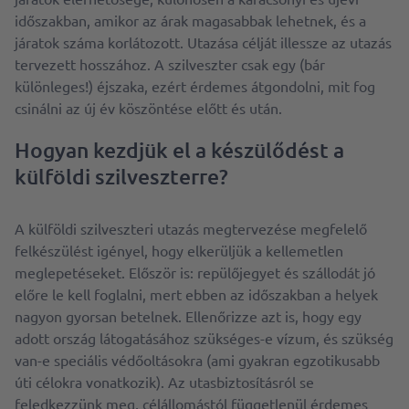
időszakban, amikor az árak magasabbak lehetnek, és a
járatok száma korlátozott. Utazása célját illessze az utazás
tervezett hosszához. A szilveszter csak egy (bár
különleges!) éjszaka, ezért érdemes átgondolni, mit fog
csinálni az új év köszöntése előtt és után.
Hogyan kezdjük el a készülődést a
külföldi szilveszterre?
A külföldi szilveszteri utazás megtervezése megfelelő
felkészülést igényel, hogy elkerüljük a kellemetlen
meglepetéseket. Először is: repülőjegyet és szállodát jó
előre le kell foglalni, mert ebben az időszakban a helyek
nagyon gyorsan betelnek. Ellenőrizze azt is, hogy egy
adott ország látogatásához szükséges-e vízum, és szükség
van-e speciális védőoltásokra (ami gyakran egzotikusabb
úti célokra vonatkozik). Az utasbiztosításról se
feledkezzünk meg, célállomástól függetlenül érdemes