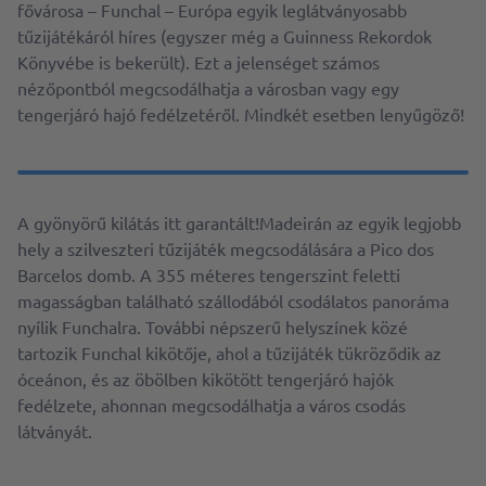
fővárosa – Funchal – Európa egyik leglátványosabb
tűzijátékáról híres (egyszer még a Guinness Rekordok
Könyvébe is bekerült). Ezt a jelenséget számos
nézőpontból megcsodálhatja a városban vagy egy
tengerjáró hajó fedélzetéről. Mindkét esetben lenyűgöző!
A gyönyörű kilátás itt garantált!Madeirán az egyik legjobb
hely a szilveszteri tűzijáték megcsodálására a Pico dos
Barcelos domb. A 355 méteres tengerszint feletti
magasságban található szállodából csodálatos panoráma
nyílik Funchalra. További népszerű helyszínek közé
tartozik Funchal kikötője, ahol a tűzijáték tükröződik az
óceánon, és az öbölben kikötött tengerjáró hajók
fedélzete, ahonnan megcsodálhatja a város csodás
látványát.