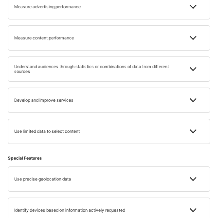
FAQ
Miért érdemes szilveszterkor külföldön utazni?
Melyik az 8 legjobb úti cél szilveszterre?
Van-e hagyomány Szilveszterkor a Kanári-
szigeteken?
Milyen az újévi ünnepség Velencében?
Milyen a szilveszter Balin?
Miért érdemes szilveszterkor meglátogatni