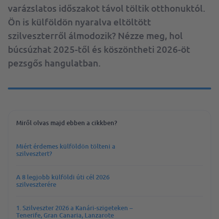
varázslatos időszakot távol töltik otthonuktól.
Ön is külföldön nyaralva eltöltött
szilveszterről álmodozik? Nézze meg, hol
búcsúzhat 2025-től és köszöntheti 2026-öt
pezsgős hangulatban.
Miről olvas majd ebben a cikkben?
Miért érdemes külföldön tölteni a
szilvesztert?
A 8 legjobb külföldi úti cél 2026
szilveszterére
1. Szilveszter 2026 a Kanári-szigeteken –
Tenerife, Gran Canaria, Lanzarote