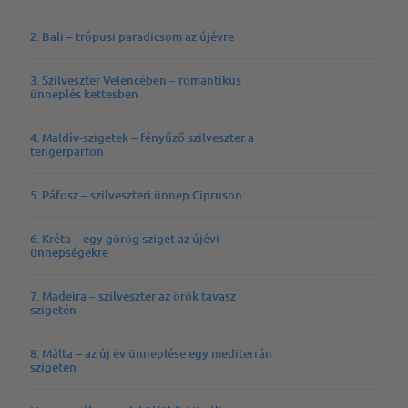
2. Bali – trópusi paradicsom az újévre
3. Szilveszter Velencében – romantikus
ünneplés kettesben
4. Maldív-szigetek – fényűző szilveszter a
tengerparton
5. Páfosz – szilveszteri ünnep Cipruson
6. Kréta – egy görög sziget az újévi
ünnepségekre
7. Madeira – szilveszter az örök tavasz
szigetén
8. Málta – az új év ünneplése egy mediterrán
szigeten