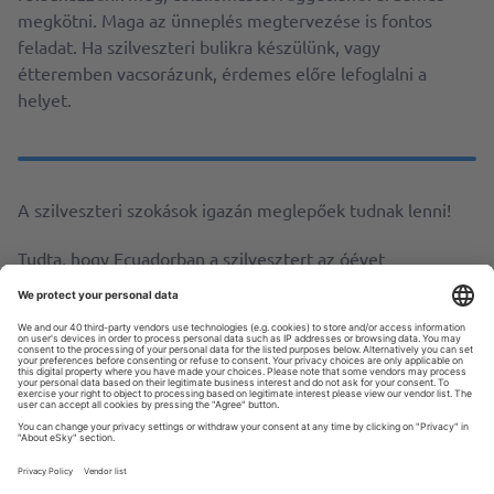
megkötni. Maga az ünneplés megtervezése is fontos
feladat. Ha szilveszteri bulikra készülünk, vagy
étteremben vacsorázunk, érdemes előre lefoglalni a
helyet.
A szilveszteri szokások igazán meglepőek tudnak lenni!
Tudta, hogy Ecuadorban a szilvesztert az óévet
szimbolizáló képmások elégetésével ünneplik, hogy
eltüntessék a rossz emlékeket? Dániában hagyomány,
hogy tányérokat dobnak a barátok ajtajára, hogy
szerencsét hozzanak. A Fülöp-szigeteken a lakosok 12
kerek gyümölcsöt gyűjtenek az asztalra, és azt hiszik,
hogy a következő évben azok jólétet hoznak. A kerek
gyümölcsök a gazdagságot és a jólétet szimbolizálják,
mert a formájuk érmékre emlékeztet.