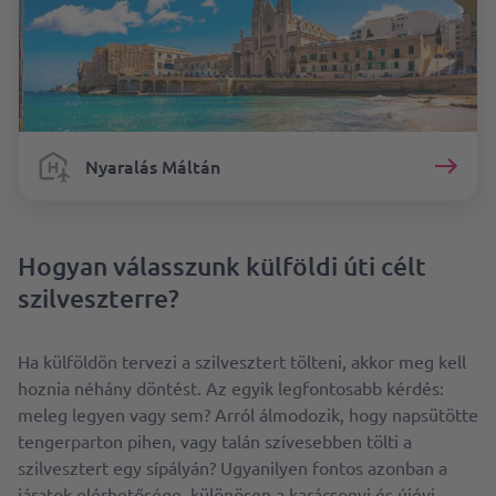
Nyaralás Máltán
Hogyan válasszunk külföldi úti célt
szilveszterre?
Ha külföldön tervezi a szilvesztert tölteni, akkor meg kell
hoznia néhány döntést. Az egyik legfontosabb kérdés:
meleg legyen vagy sem? Arról álmodozik, hogy napsütötte
tengerparton pihen, vagy talán szívesebben tölti a
szilvesztert egy sípályán? Ugyanilyen fontos azonban a
járatok elérhetősége, különösen a karácsonyi és újévi