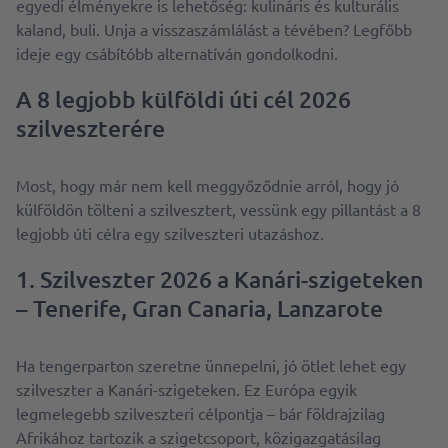
egyedi élményekre is lehetőség: kulináris és kulturális
kaland, buli. Unja a visszaszámlálást a tévében? Legfőbb
ideje egy csábítóbb alternatíván gondolkodni.
A 8 legjobb külföldi úti cél 2026
szilveszterére
Most, hogy már nem kell meggyőződnie arról, hogy jó
külföldön tölteni a szilvesztert, vessünk egy pillantást a 8
legjobb úti célra egy szilveszteri utazáshoz.
1. Szilveszter
2026
a Kanári-szigeteken
– Tenerife, Gran Canaria, Lanzarote
Ha tengerparton szeretne ünnepelni, jó ötlet lehet egy
szilveszter a Kanári-szigeteken. Ez Európa egyik
legmelegebb szilveszteri célpontja – bár földrajzilag
Afrikához tartozik a szigetcsoport, közigazgatásilag