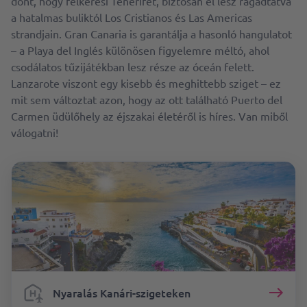
dönt, hogy felkeresi Tenerifét, biztosan el lesz ragadtatva
a hatalmas buliktól Los Cristianos és Las Americas
strandjain. Gran Canaria is garantálja a hasonló hangulatot
– a Playa del Inglés különösen figyelemre méltó, ahol
csodálatos tűzijátékban lesz része az óceán felett.
Lanzarote viszont egy kisebb és meghittebb sziget – ez
mit sem változtat azon, hogy az ott található Puerto del
Carmen üdülőhely az éjszakai életéről is híres. Van miből
válogatni!
Nyaralás Kanári-szigeteken