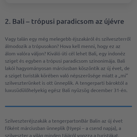
2. Bali – trópusi paradicsom az újévre
Vagy talán egy még melegebb éjszakáról és szilveszterről
álmodozik a trópusokon? Hova kell menni, hogy ez az
álom valóra váljon? Kiváló úti cél lehet Bali, egy indonéz
sziget és egyben a trópusi paradicsom szinonimája. Bali
lakói hagyományosan márciusban köszöntik az új évet, de
a sziget turisták körében való népszerűsége miatt a „mi”
szilveszterünket is ott ünneplik. A tengerparti bároktól a
luxusüdülőhelyekig egész Bali nyüzsög december 31-én.
Szilveszteréjszakák a tengerpartonBár Balin az új évet
főként márciusban ünneplik (Nyepi – a csend napja), a
szilveszter a világ minden tájáról vonzza a turistákat,