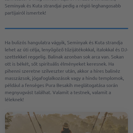
Seminyak és Kuta strandjai pedig a régió leghangosabb
partijairól ismertek!
Ha bulizós hangulatra vágyik, Seminyak és Kuta strandja
lehet az úti célja, lenyűgöző tűzijátékokkal, italokkal és DJ-
szettekkel reggelig. Balinak azonban sok arca van. Sokan
ott is békét, sőt spirituális élményeket keresnek. Ha
pihenni szeretne szilveszter után, akkor a híres balinéz
masszázsok, jógafoglalkozások vagy a hindu templomok,
például a fenséges Pura Besakih meglátogatása során
megnyugvást találhat. Valamit a testnek, valamit a
léleknek!