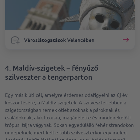
Városlátogatások Velencében
4. Maldív-szigetek – fényűző
szilveszter a tengerparton
Egy másik úti cél, amelyre érdemes odafigyelni az új év
köszöntésére, a Maldív-szigetek. A szilveszter ebben a
szigetországban remek ötlet azoknak a pároknak és
családoknak, akik luxusra, magánéletre és mindenekelőtt
trópusi tájra vágynak. Sokan egyedülálló fehér strandokon
ünnepelnek, mert kell-e több szilveszterkor egy meleg
óceánnál és tűzijátéknál az égen, hogy boldog legyen?