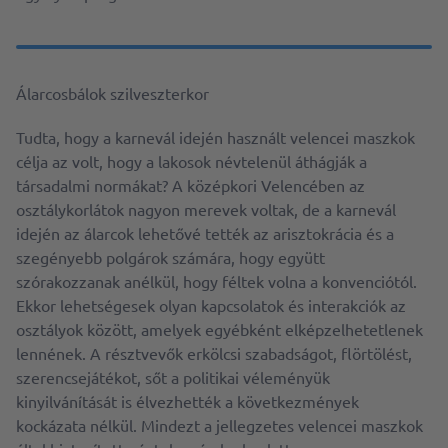
Álarcosbálok szilveszterkor
Tudta, hogy a karnevál idején használt velencei maszkok
célja az volt, hogy a lakosok névtelenül áthágják a
társadalmi normákat? A középkori Velencében az
osztálykorlátok nagyon merevek voltak, de a karnevál
idején az álarcok lehetővé tették az arisztokrácia és a
szegényebb polgárok számára, hogy együtt
szórakozzanak anélkül, hogy féltek volna a konvenciótól.
Ekkor lehetségesek olyan kapcsolatok és interakciók az
osztályok között, amelyek egyébként elképzelhetetlenek
lennének. A résztvevők erkölcsi szabadságot, flörtölést,
szerencsejátékot, sőt a politikai véleményük
kinyilvánítását is élvezhették a következmények
kockázata nélkül. Mindezt a jellegzetes velencei maszkok