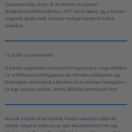
Spanyolország része. A decemberi és januári
átlaghőmérséklet kellemes 20°C körül alakul, így a Kanári-
szigetek ideális hely minden meleget kedvelő bulizó
számára.
12 szőlő a szerencséért
A Kanári-szigeteken szilveszteri hagyomány, hogy éjfélkor
12 szőlőszemet elfogyasztanak. Minden szőlőszem egy
kívánságot szimbolizál a következő év minden hónapjára –
ez egy spanyol szokás, amely állítólag szerencsét hoz!
Ha már a bulikról beszélünk, fontos választás előtt áll:
melyik szigetet válassza az újév köszöntésére? Ha úgy