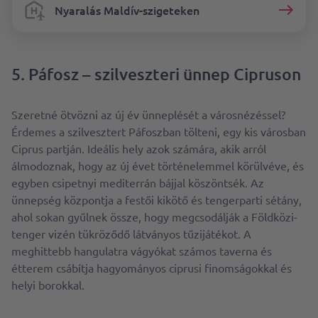
Nyaralás Maldív-szigeteken
5. Páfosz – szilveszteri ünnep Cipruson
Szeretné ötvözni az új év ünneplését a városnézéssel?
Érdemes a szilvesztert Páfoszban tölteni, egy kis városban
Ciprus partján. Ideális hely azok számára, akik arról
álmodoznak, hogy az új évet történelemmel körülvéve, és
egyben csipetnyi mediterrán bájjal köszöntsék. Az
ünnepség központja a festői kikötő és tengerparti sétány,
ahol sokan gyűlnek össze, hogy megcsodálják a Földközi-
tenger vizén tükröződő látványos tűzijátékot. A
meghittebb hangulatra vágyókat számos taverna és
étterem csábítja hagyományos ciprusi finomságokkal és
helyi borokkal.