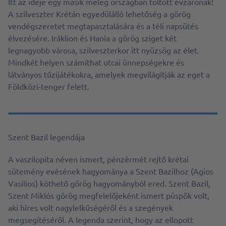
Itt az ideje egy másik meleg országban töltött évzárónak!
A szilveszter Krétán egyedülálló lehetőség a görög
vendégszeretet megtapasztalására és a téli napsütés
élvezésére. Iráklion és Hanía a görög sziget két
legnagyobb városa, szilveszterkor itt nyüzsög az élet.
Mindkét helyen számíthat utcai ünnepségekre és
látványos tűzijátékokra, amelyek megvilágítják az eget a
Földközi-tenger felett.
Szent Bazil legendája
A vaszilopita néven ismert, pénzérmét rejtő krétai
sütemény evésének hagyománya a Szent Bazilhoz (Agios
Vasilios) köthető görög hagyományból ered. Szent Bazil,
Szent Miklós görög megfelelőjeként ismert püspök volt,
aki híres volt nagylelkűségéről és a szegények
megsegítéséről. A legenda szerint, hogy az ellopott