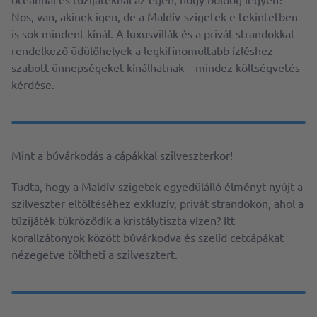
Nos, van, akinek igen, de a Maldív-szigetek e tekintetben
is sok mindent kínál. A luxusvillák és a privát strandokkal
rendelkező üdülőhelyek a legkifinomultabb ízléshez
szabott ünnepségeket kínálhatnak – mindez költségvetés
kérdése.
Mint a búvárkodás a cápákkal szilveszterkor!
Tudta, hogy a Maldív-szigetek egyedülálló élményt nyújt a
szilveszter eltöltéséhez exkluzív, privát strandokon, ahol a
tűzijáték tükröződik a kristálytiszta vízen? Itt
korallzátonyok között búvárkodva és szelíd cetcápákat
nézegetve töltheti a szilvesztert.