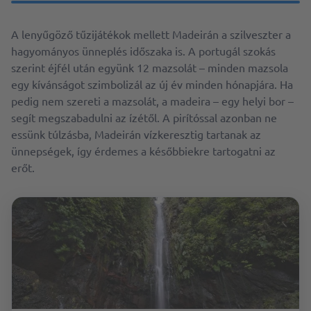
A lenyűgöző tűzijátékok mellett Madeirán a szilveszter a
hagyományos ünneplés időszaka is. A portugál szokás
szerint éjfél után együnk 12 mazsolát – minden mazsola
egy kívánságot szimbolizál az új év minden hónapjára. Ha
pedig nem szereti a mazsolát, a madeira – egy helyi bor –
segít megszabadulni az ízétől. A pirítóssal azonban ne
essünk túlzásba, Madeirán vízkeresztig tartanak az
ünnepségek, így érdemes a későbbiekre tartogatni az
erőt.