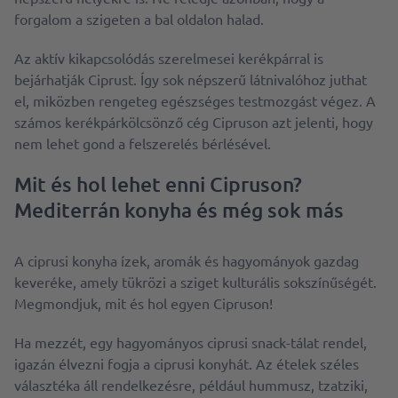
forgalom a szigeten a bal oldalon halad.
Az aktív kikapcsolódás szerelmesei kerékpárral is
bejárhatják Ciprust. Így sok népszerű látnivalóhoz juthat
el, miközben rengeteg egészséges testmozgást végez. A
számos kerékpárkölcsönző cég Cipruson azt jelenti, hogy
nem lehet gond a felszerelés bérlésével.
Mit és hol lehet enni Cipruson?
Mediterrán konyha és még sok más
A ciprusi konyha ízek, aromák és hagyományok gazdag
keveréke, amely tükrözi a sziget kulturális sokszínűségét.
Megmondjuk, mit és hol egyen Cipruson!
Ha mezzét, egy hagyományos ciprusi snack-tálat rendel,
igazán élvezni fogja a ciprusi konyhát. Az ételek széles
választéka áll rendelkezésre, például hummusz, tzatziki,