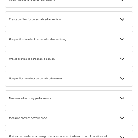
Ciprus legjobb strandjait ajánljuk!
Ciprus egyik legjobb strandja a Golden Beach, más néven
Altinkum. Az Észak-ciprusi Török Köztársaságban,
Famagusztában található. Ideális hely a családok és a vízi
sportok, például a szörfözés és a búvárkodás
szerelmeseinek. A girnei Escape Beach nemcsak gyönyörű
homokos és kék vizű, hanem gazdag infrastruktúrával is
rendelkezik, bárok, éttermek és vízisportközpontok
formájában.
A Fig Tree Bay az egyik leghíresebb strand Cipruson a
görög oldalon. A több mint 600 éve itt termő magányos
fügefa, a háttérben a tengerrel az egyik leghíresebb
képeslapkép. A strand kék zászlós tanúsítvánnyal
rendelkezik, vízi sportok széles választéka (kajak, jet-ski),
öltözők és vízimentők várják.
Ayia Napa strandjai nagyon népszerűek. A sziget keleti