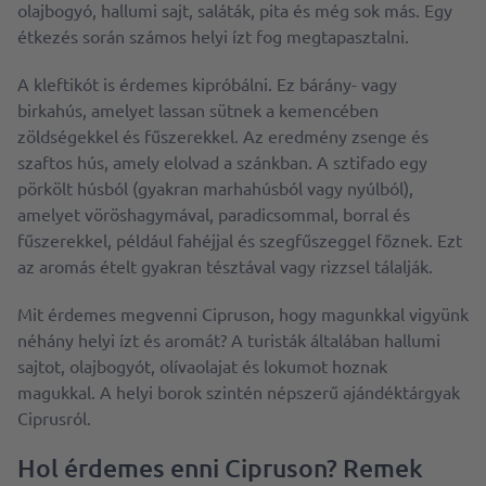
olajbogyó, hallumi sajt, saláták, pita és még sok más. Egy
étkezés során számos helyi ízt fog megtapasztalni.
A kleftikót is érdemes kipróbálni. Ez bárány- vagy
birkahús, amelyet lassan sütnek a kemencében
zöldségekkel és fűszerekkel. Az eredmény zsenge és
szaftos hús, amely elolvad a szánkban. A sztifado egy
pörkölt húsból (gyakran marhahúsból vagy nyúlból),
amelyet vöröshagymával, paradicsommal, borral és
fűszerekkel, például fahéjjal és szegfűszeggel főznek. Ezt
az aromás ételt gyakran tésztával vagy rizzsel tálalják.
Mit érdemes megvenni Cipruson, hogy magunkkal vigyünk
néhány helyi ízt és aromát? A turisták általában hallumi
sajtot, olajbogyót, olívaolajat és lokumot hoznak
magukkal. A helyi borok szintén népszerű ajándéktárgyak
Ciprusról.
Hol érdemes enni Cipruson? Remek