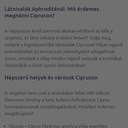
Látnivalók Aphroditénál. Mit érdemes
megnézni Cipruson?
A napozáson kívül szeretné aktívan eltölteni az időt a
szigeten, és látni néhány érdekes helyet? Tudja meg,
melyek a legnépszerűbb látnivalók Cipruson! Olyan egyedi
műemlékeket és természeti jelenségeket válogattunk
össze, amelyek a világ minden tájáról vonzzák a turistákat.
Üdvözöljük a rövid ciprusi útmutatóban!
Népszerű helyek és városok Cipruson
A szigeten nem csak a strandokon lehet időt tölteni.
Élvezetes élmény a helyi kultúra felfedezése Ciprus
turistavárosainak meglátogatásával. Melyiket érdemes
meglátogatni?
Nicosia – Ciprus fővárosa, amely a világ egyetlen