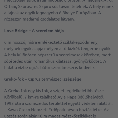
Orfani, Szorosz és Szpiro sós tavain telelnek. A hely ennek
a fajnak az egyik legnagyobb élőhelye Európában. A
rózsaszín madárraj csodálatos látvány.
Love Bridge – A szerelem hídja
6 m hosszú, hídra emlékeztető sziklaképződmény,
melynek egyik alapja mélyen a türkizkék tengerbe nyúlik.
A hely különösen népszerű a szerelmesek körében, mert
sötétedés után romantikus kilátással gyönyörködtet. A
hidat a vízbe ugrás bátor szerelmesei is kedvelik.
Greko-fok – Ciprus természeti szépsége
A Greko-fok egy kis fok, a sziget legdélkeletibb része.
Körülbelül 7 km-re található Ayia Napa üdülőhelyétől.
1993 óta a szomszédos területtel együtt védelem alatt áll
– Kawo Greko Nemzeti Erdőpark néven hozták létre. Az
utazás során akár 10 m magas mészkősziklákat is