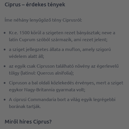
Ciprus – érdekes tények
Íme néhány lenyűgöző tény Ciprusról:
Kr.e. 1500 körül a szigeten rezet bányásztak; neve a
latin Cuprum szóból származik, ami rezet jelent;
a sziget jellegzetes állata a muflon, amely szigorú
védelem alatt áll;
az egyik csak Cipruson található növény az égerlevelű
tölgy (latinul: Quercus alnifolia);
Cipruson a bal oldali közlekedés érvényes, mert a sziget
egykor Nagy-Britannia gyarmata volt;
A ciprusi Commandaria bort a világ egyik legrégebbi
borának tartják.
Miről híres Ciprus?