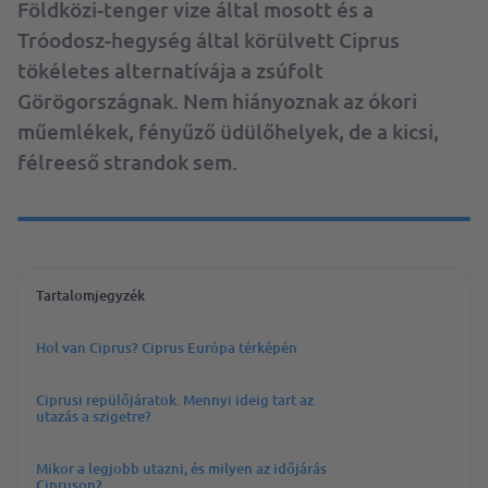
Földközi-tenger vize által mosott és a
Tróodosz-hegység által körülvett Ciprus
tökéletes alternatívája a zsúfolt
Görögországnak. Nem hiányoznak az ókori
műemlékek, fényűző üdülőhelyek, de a kicsi,
félreeső strandok sem.
Tartalomjegyzék
Hol van Ciprus? Ciprus Európa térképén
Ciprusi repülőjáratok. Mennyi ideig tart az
utazás a szigetre?
Mikor a legjobb utazni, és milyen az időjárás
Cipruson?