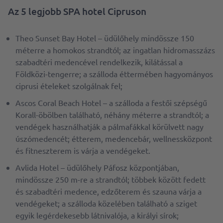
Az 5 legjobb SPA hotel Cipruson
Theo Sunset Bay Hotel – üdülőhely mindössze 150
méterre a homokos strandtól; az ingatlan hidromasszázs
szabadtéri medencével rendelkezik, kilátással a
Földközi-tengerre; a szálloda éttermében hagyományos
ciprusi ételeket szolgálnak fel;
Ascos Coral Beach Hotel – a szálloda a festői szépségű
Korall-öbölben található, néhány méterre a strandtól; a
vendégek használhatják a pálmafákkal körülvett nagy
úszómedencét; étterem, medencebár, wellnessközpont
és fitneszterem is várja a vendégeket.
Avlida Hotel – üdülőhely Páfosz központjában,
mindössze 250 m-re a strandtól; többek között fedett
és szabadtéri medence, edzőterem és szauna várja a
vendégeket; a szálloda közelében található a sziget
egyik legérdekesebb látnivalója, a királyi sírok;