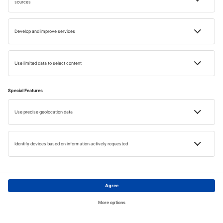
részén található üdülőhely gyönyörű tengerparti kilátással
gyönyörködtet, és látnivalók sokaságával csábít. Az itt
található Nissi Beach az egyik legjobb strand Cipruson a
görög oldalon. Nagyon széles, enyhe lejtéssel a vízbe, és
közvetlenül a szálloda mellett található. Eredeti
megjelenésével azért tűnik ki, mert egy öböl és egy
azonos nevű kis sziget mentén húzódik.
Nissi Beach Ayia Napa, Ciprus © Shutterstock
Főoldal
Témák
Keresés