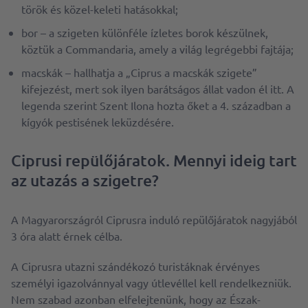
török ​​és közel-keleti hatásokkal;
bor – a szigeten különféle ízletes borok készülnek,
köztük a Commandaria, amely a világ legrégebbi fajtája;
macskák – hallhatja a „Ciprus a macskák szigete”
kifejezést, mert sok ilyen barátságos állat vadon él itt. A
legenda szerint Szent Ilona hozta őket a 4. században a
kígyók pestisének leküzdésére.
Ciprusi repülőjáratok. Mennyi ideig tart
az utazás a szigetre?
A Magyarországról Ciprusra induló repülőjáratok nagyjából
3 óra alatt érnek célba.
A Ciprusra utazni szándékozó turistáknak érvényes
személyi igazolvánnyal vagy útlevéllel kell rendelkezniük.
Nem szabad azonban elfelejtenünk, hogy az Észak-