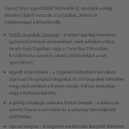
Ciprus híres egyedülálló látnivalóiról, amelyek a világ
minden tájáról vonzzák a turistákat. Jellemző
tulajdonságai a következők:
festői strandok Cipruson
– a sziget gazdag homokos,
gyönyörű fekvésű strandokban, mint például a Nissi
Beach Ayia Napában vagy a Coral Bay Páfoszban,
kristálytiszta vízzel és ideális feltételekkel a vízi
sportokhoz;
egyedi műemlékek – a szigeten különböző korokból
származó lenyűgöző tárgyakat és műtárgyakat tekinthet
meg, mint például a Kurion romjai, Páfosz mozaikjai
vagy a Kolosszi kastély;
a görög mitológia számára fontos helyek – a mítoszok
szerint Ciprus a szerelem és a szépség istennőjének
szülőhelye;
ciprusi konyha – a szigeten mediterrán konyhát élvezhet