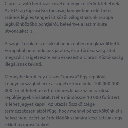
Ciprusra való beutazás követelményei eltérőek lehetnek.
Az EU-tag Ciprusi Köztársaság könnyebben elérhető,
számos légi és tengeri út közül válogathatunk Európa
legkülönbözőbb pontjairól, beleértve a last minute
útvonalakat is.
A sziget török ​​része sokkal nehezebben megközelíthető.
Európából nem indulnak járatok, és a Törökország által
megszállt szigetrészre való érkezést a Ciprusi Köztársaság
illegálisnak tekinti.
Mennyibe kerül egy utazás Ciprusra? Egy repülőút
Lengyelországból erre a szigetre körülbelül 100 000-300
000 forint lehet, ezért érdemes kihasználni az olcsó
repülőjegyek kínálatát. Néha mindössze 10 000 forintért
is lehet jegyet kapni. Az utazás összköltsége
természetesen attól függ, hogy mennyi pénzt költünk el a
helyszínen, ezért az érdeklődők számára készítettünk egy
cikket a ciprusi árakról.