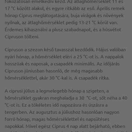
fokozatosan emelkedni kezd. Az átlaghőmérséklet 11 és
17 °C között alakul, és egyre ritkább az eső. Április remek
hónap Ciprus meglátogatására, buja virágok és növények
nyílnak, az átlaghőmérséklet pedig 13-21 °C körül van.
Érdemes kihasználni a plusz szabadnapot, és a húsvétot
Cipruson tölteni.
Cipruson a szezon késő tavasszal kezdődik. Május valóban
nyári hónap, a hőmérséklet eléri a 25 °C-ot is. A nappalok
hosszúak és naposak, a csapadék minimális. Az időjárás
Cipruson júniusban hasonló, de még magasabb
hőmérséklettel, akár 30 °C-kal is. A csapadék ritka.
A ciprusi július a legmelegebb hónap a szigeten, a
hőmérséklet gyakran meghaladja a 30 °C-ot, sőt néha a 40
°C-ot is. Ez a tökéletes idő napozásra és úszásra a
tengerben. Az augusztus a júliushoz hasonlóan nagyon
forró hónap, magas hőmérséklettel és napsütéses
napokkal. Mivel egész Ciprus 4 nap alatt bejárható, ebben