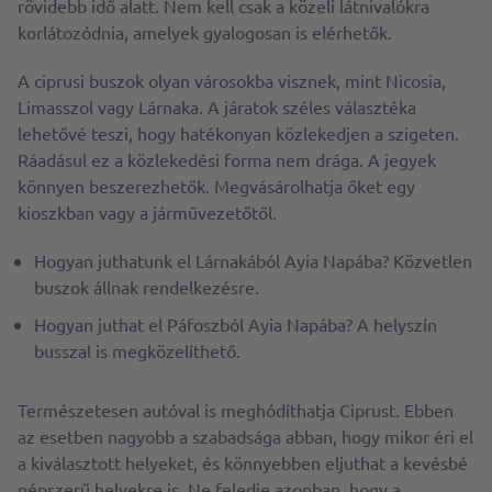
rövidebb idő alatt. Nem kell csak a közeli látnivalókra
korlátozódnia, amelyek gyalogosan is elérhetők.
A ciprusi buszok olyan városokba visznek, mint Nicosia,
Limasszol vagy Lárnaka. A járatok széles választéka
lehetővé teszi, hogy hatékonyan közlekedjen a szigeten.
Ráadásul ez a közlekedési forma nem drága. A jegyek
könnyen beszerezhetők. Megvásárolhatja őket egy
kioszkban vagy a járművezetőtől.
Hogyan juthatunk el Lárnakából Ayia Napába? Közvetlen
buszok állnak rendelkezésre.
Hogyan juthat el Páfoszból Ayia Napába? A helyszín
busszal is megközelíthető.
Természetesen autóval is meghódíthatja Ciprust. Ebben
az esetben nagyobb a szabadsága abban, hogy mikor éri el
a kiválasztott helyeket, és könnyebben eljuthat a kevésbé
népszerű helyekre is. Ne feledje azonban, hogy a