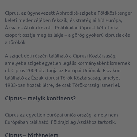
Ciprus, az úgynevezett Aphrodité-sziget a Földközi-tenger
keleti medencéjében fekszik, és stratégiai híd Európa,
Ázsia és Afrika között. Politikailag Ciprust két etnikai
csoport osztja meg és lakja – a görög gyökerű ciprusiak és
a törökök.
A sziget déli részén található a Ciprusi Köztársaság,
amelyet a sziget egyetlen legális kormányaként ismernek
el. Ciprus 2004 óta tagja az Európai Uniónak. Északon
található az Észak-ciprusi Török Köztársaság, amelyet
1983-ban hoztak létre, de csak Törökország ismeri el.
Ciprus – melyik kontinens?
Ciprus az egyetlen európai uniós ország, amely nem
Európában található. Földrajzilag Ázsiához tartozik.
Ciprus – történelem