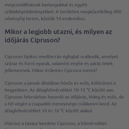
megcsodálhatunk barlangokkal és egyéb
sziklaképződményekkel. A területen megközelítőleg 400
növényfaj terem, köztük 14 endemikus.
Mikor a legjobb utazni, és milyen az
időjárás Cipruson?
Cipruson tipikus mediterrán éghajlat uralkodik, amelyet
száraz és forró nyarak, valamint enyhe és párás telek
jellemeznek. Mikor érdemes Ciprusra menni?
Cipruson a január általában hűvös és esős, különösen a
hegyekben. Az átlaghőmérséklet 10-15 °C között van.
Cipruson februárban hasonló az időjárás, hideg és esős, de
a tél végén a csapadék mennyisége csökkenni kezd. Az
átlaghőmérséklet 10 és 16 °C között alakul.
Március a tavasz kezdete Cipruson, a hőmérséklet