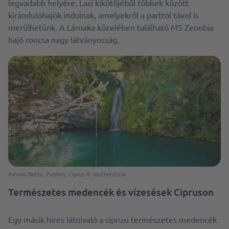
legvadabb helyére. Laci kikötőjéből többek között
kirándulóhajók indulnak, amelyekről a parttól távol is
merülhetünk. A Lárnaka közelében található MS Zenobia
hajó roncsa nagy látványosság.
Adonis Baths, Paphos, Ciprus © shutterstock
Természetes medencék és vízesések Cipruson
Egy másik híres látnivaló a ciprusi természetes medencék