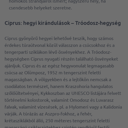
homokos strandjairól ismert; nagyszerű hely, ha
csendesebb helyeket szeretne.
Ciprus: hegyi kirándulások – Tróodosz-hegység
Ciprus gyönyörű hegyei lehetővé teszik, hogy számos
érdekes túraútvonal közül válasszon a csúcsokhoz és a
tengerparti sziklákon lévő ösvényekhez. A Tróodosz-
hegységben Ciprus nyugati részén található ösvényeket
ajánljuk. Ciprus és az egész hegyvonulat legmagasabb
csúcsa az Olümposz, 1952 m tengerszint feletti
magasságban. A völgyekben és a lejtőkön nemcsak a
csodálatos természet, hanem Kraszohoria hangulatos
szőlőültetvényei, Kykkoszban az UNESCO listájára felvett
történelmi kolostorok, valamint Omodosz és Luvarasz
falvak, valamint vízesések, pl. a Mylomeri vagy a Kalidonia
várják. A túrázás az Aszpro-fokhoz, a fehér,
krétasziklákból álló, 250 méteres tengerszint feletti
magasságú sziklaszirtekhez szintén rendkívül festői