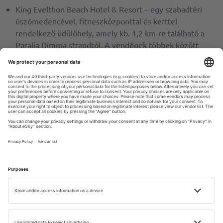
King Evelthon Beach Hotel & Resort – egy szabadtéri
úszómedencével, fitneszközponttal és kerttel
rendelkező üdülőhely, amely kb. 1,2 km-re található a
Paralia Dimma strandtól. A vendégek többek között
éttermet és karaoke klubot élvezhetnek;
Constantinos The Great Beach Hotel – egy exkluzív
üdülőhely közvetlenül Protarasz tengerpartján,
szabadtéri medencével, terasszal, valamint éttermek és
bárok széles választékával; a vendégek rendelkezésére
áll egy fitneszközpont is.
Ciprus legjobb strandjai – hol lehet
pihenni?
A Földközi-tenger vizével körülvett Ciprus strandok széles
választékát kínálja a sziget görög és török ​​oldalán is.
Pihenéshez és vízi sportokhoz egyaránt tökéletesek.