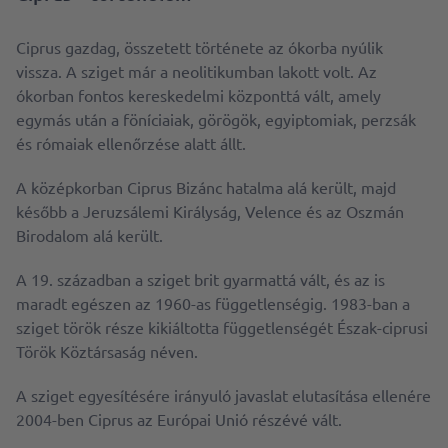
Ciprus gazdag, összetett története az ókorba nyúlik
vissza. A sziget már a neolitikumban lakott volt. Az
ókorban fontos kereskedelmi központtá vált, amely
egymás után a föníciaiak, görögök, egyiptomiak, perzsák
és rómaiak ellenőrzése alatt állt.
A középkorban Ciprus Bizánc hatalma alá került, majd
később a Jeruzsálemi Királyság, Velence és az Oszmán
Birodalom alá került.
A 19. században a sziget brit gyarmattá vált, és az is
maradt egészen az 1960-as függetlenségig. 1983-ban a
sziget török ​​része kikiáltotta függetlenségét Észak-ciprusi
Török Köztársaság néven.
A sziget egyesítésére irányuló javaslat elutasítása ellenére
2004-ben Ciprus az Európai Unió részévé vált.