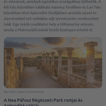
és vízesések, amelyek egzotikus országokhoz köthetők. A
Kili falu közelében található Adonisz fürdőben és Laci falu
közelében lévő Aphrodité fürdőjében azúrkék vízzel és
vízesésekkel teli sziklákba vájt természetes medencéket
talál. Egy másik csodálatos hely a Millomerisz-vízesés,
amely a Platreszből induló festői ösvényen érhető el.
Nea Pafos, Ciprus © shutterstock
A Nea Páfosz Régészeti Park romjai és
Aphrodité sziklái