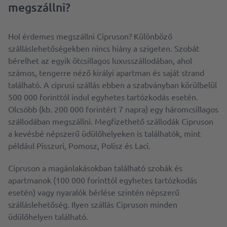
megszállni?
Hol érdemes megszállni Cipruson? Különböző
szálláslehetőségekben nincs hiány a szigeten. Szobát
bérelhet az egyik ötcsillagos luxusszállodában, ahol
számos, tengerre néző királyi apartman és saját strand
található. A ciprusi szállás ebben a szabványban körülbelül
500 000 forinttól indul egyhetes tartózkodás esetén.
Olcsóbb (kb. 200 000 forintért 7 napra) egy háromcsillagos
szállodában megszállni. Megfizethető szállodák Cipruson
a kevésbé népszerű üdülőhelyeken is találhatók, mint
például Pisszuri, Pomosz, Polisz és Laci.
Cipruson a magánlakásokban található szobák és
apartmanok (100 000 forinttól egyhetes tartózkodás
esetén) vagy nyaralók bérlése szintén népszerű
szálláslehetőség. Ilyen szállás Cipruson minden
üdülőhelyen található.