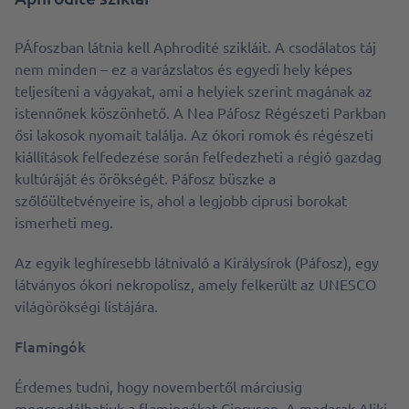
PÁfoszban látnia kell Aphrodité szikláit. A csodálatos táj
nem minden – ez a varázslatos és egyedi hely képes
teljesíteni a vágyakat, ami a helyiek szerint magának az
istennőnek köszönhető. A Nea Páfosz Régészeti Parkban
ősi lakosok nyomait találja. Az ókori romok és régészeti
kiállítások felfedezése során felfedezheti a régió gazdag
kultúráját és örökségét. Páfosz büszke a
szőlőültetvényeire is, ahol a legjobb ciprusi borokat
ismerheti meg.
Az egyik leghíresebb látnivaló a Királysírok (Páfosz), egy
látványos ókori nekropolisz, amely felkerült az UNESCO
világörökségi listájára.
Flamingók
Érdemes tudni, hogy novembertől márciusig
megcsodálhatjuk a flamingókat Cipruson. A madarak Aliki,