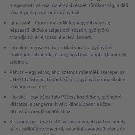
megosztott városa. Az északi részét Törökország, a déli
részét pedig a görögök irányítják.
Limasszol – Ciprus második legnagyobb városa;
népszerű kikötő a sziget déli részén, gyönyörű
strandjairól és éjszakai életéről ismert.
Lárnaka – népszerű turisztikai város, a gyönyörű
Finikoudes stranddal és egy sós tóval, ahol a flamingók
telelnek.
Páfosz – egy város, ahol számos műemlék szerepel az
UNESCO listáján, többek között: gyönyörű mozaikok és
lenyűgöző romok.
Hloraka – egy bájos falu Páfosz közelében, gyönyörű
kilátással a tengerre; kiváló kiindulópont a közeli
látnivalók meglátogatásához.
Kisszonerga – egy festői város a nyugati parton, amely
bájos szőlőültetvényeiről, valamint gyönyörű köves és