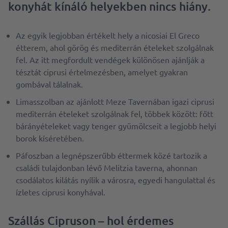
konyhát kínáló helyekben nincs hiány.
Az egyik legjobban értékelt hely a nicosiai El Greco
étterem, ahol görög és mediterrán ételeket szolgálnak
fel. Az itt megfordult vendégek különösen ajánlják a
tésztát ciprusi értelmezésben, amelyet gyakran
gombával tálalnak.
Limasszolban az ajánlott Meze Tavernában igazi ciprusi
mediterrán ételeket szolgálnak fel, többek között: főtt
bárányételeket vagy tenger gyümölcseit a legjobb helyi
borok kíséretében.
Páfoszban a legnépszerűbb éttermek közé tartozik a
családi tulajdonban lévő Melitzia taverna, ahonnan
csodálatos kilátás nyílik a városra, egyedi hangulattal és
ízletes ciprusi konyhával.
Szállás Cipruson – hol érdemes