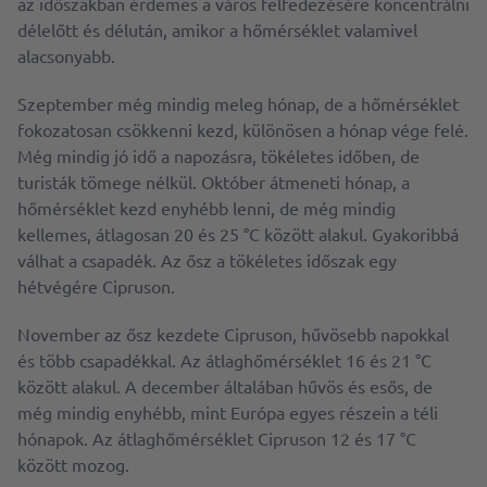
az időszakban érdemes a város felfedezésére koncentrálni
délelőtt és délután, amikor a hőmérséklet valamivel
alacsonyabb.
Szeptember még mindig meleg hónap, de a hőmérséklet
fokozatosan csökkenni kezd, különösen a hónap vége felé.
Még mindig jó idő a napozásra, tökéletes időben, de
turisták tömege nélkül. Október átmeneti hónap, a
hőmérséklet kezd enyhébb lenni, de még mindig
kellemes, átlagosan 20 és 25 °C között alakul. Gyakoribbá
válhat a csapadék. Az ősz a tökéletes időszak egy
hétvégére Cipruson.
November az ősz kezdete Cipruson, hűvösebb napokkal
és több csapadékkal. Az átlaghőmérséklet 16 és 21 °C
között alakul. A december általában hűvös és esős, de
még mindig enyhébb, mint Európa egyes részein a téli
hónapok. Az átlaghőmérséklet Cipruson 12 és 17 °C
között mozog.