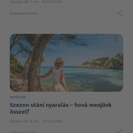
Olvasási idő: 7 min
06 AUG 2025
Małgorzata Milian
RANGSOR
Szezon utáni nyaralás – hová menjünk
ősszel?
Olvasási idő: 8 min
16 AUG 2024
Małgorzata Milian