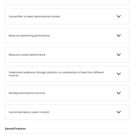
Utazási Inspiráciok
az Ön számára
Tapasztalja meg az utazás új formáját hírlevelünkkel!
E-MAIL CÍM