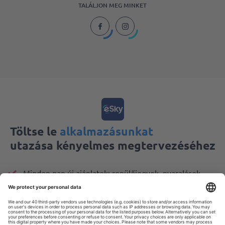
TALÁLJON MEG MINKET
Töltse le
alkalmazásunkat
utazása kényelmes megtervezéséhez
Minden nap új ajánlatok: repülőjegyek, nyaralások,
városlátogatások
A foglalások kényelmes kezelése
Minden, ami számít, mindig kéznél van!