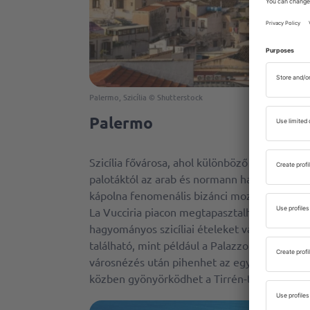
Palermo, Szicília © Shutterstock
Palermo
Szicília fővárosa, ahol különböző építészeti
palotáktól az arab és normann hatásokig. A vá
kápolna fenomenális bizánci mozaikokkal, amel
La Vucciria piacon megtapasztalhatja a hely
hagyományos szicíliai ételeket vagy vásáro
található, mint például a Palazzo dei Norma
városnézés után pihenhet az egyik tengerpart
közben gyönyörködhet a Tirrén-tengerre nyíl