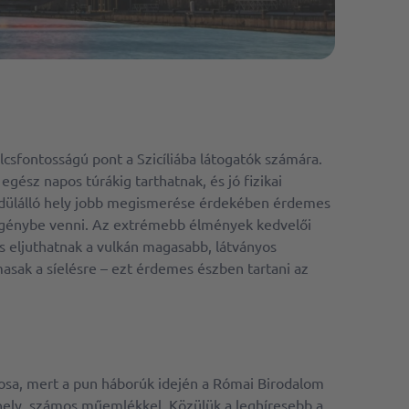
ulcsfontosságú pont a Szicíliába látogatók számára.
gész napos túrákig tarthatnak, és jó fizikai
yedülálló hely jobb megismerése érdekében érdemes
 igénybe venni. Az extrémebb élmények kedvelői
is eljuthatnak a vulkán magasabb, látványos
lmasak a síelésre – ezt érdemes észben tartani az
rosa, mert a pun háborúk idején a Római Birodalom
 hely, számos műemlékkel. Közülük a leghíresebb a