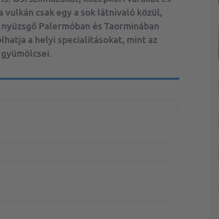
Maldív
 vulkán csak egy a sok látnivaló közül,
Málta
 nyüzsgő Palermóban és Taorminában
hatja a helyi specialitásokat, mint az
Marokkó
r gyümölcsei.
Olaszország
Spanyolország
Törökország