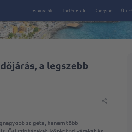
Inspirációk
Történetek
Rangsor
Úti c
Albánia
Amerikai Egyesült 
Anglia
 időjárás, a legszebb
Bali
Ciprus
Egyesült Arab Emí
Görögország
Horvátország
legnagyobb szigete, hanem több
s. Ősi színházakat, középkori várakat és