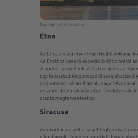
Etna, Szicília © Shutterstock
Etna
Az Etna, a világ egyik legaktívabb vulkánja k
Az Etnához vezető expedíciók több órától az e
állapotot igényelnek. A biztonság és az eg
egy tapasztalt idegenvezető szolgáltatásait
dzsiputazást vásárolhatnak, vagy felvonóval 
részeire. Télen a kiválasztott területek alka
utazás megtervezésekor.
Siracusa
Az ókorban ez volt a sziget legfontosabb vá
ellen harcolt. Jelenleg rendkívül hangulatos