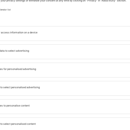
 stílusok fonódnak össze – a barokk templomoktól és
ros fő ékessége a Cappella Palatina, egy királyi
yek elragadtatják a részleteivel és a színeivel. A
i hangulatot, miközben megkóstolhatja a
lhat. Emellett Palermóban számos múzeum és galéria
nni, a város egyik legfontosabb műemléke. A
i parkban, például a Foro Italicóban, és séta
ó kilátásban.