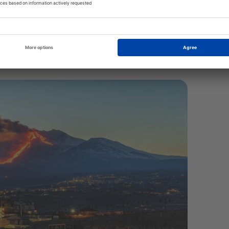
mcsak egy tökéletesen megőrzött görög színházat
erre és az Etnára. A város ősi utcáin sétálva olyan
amelyek egyedi hangulatot teremtenek. A Corso
ele elegáns üzletekkel és éttermekkel. Érdemes
gyönyörű kertjébe is. A város közelében gondozott
a vízzel, mint például a népszerű Isola Bella.