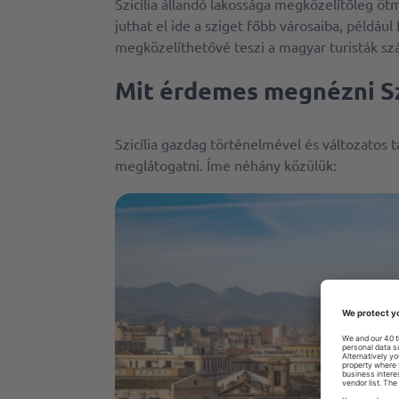
Szicília állandó lakossága megközelítőleg öt
juthat el ide a sziget főbb városaiba, példáu
megközelíthetővé teszi a magyar turisták szá
Mit érdemes megnézni Sz
Szicília gazdag történelmével és változatos t
meglátogatni. Íme néhány közülük: