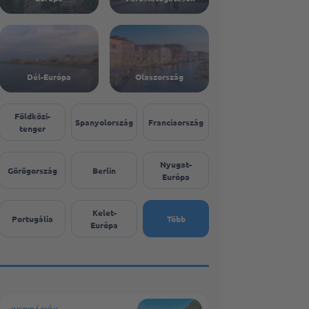
Dél-Európa
Olaszország
Földközi-
Spanyolország
Franciaország
tenger
Nyugat-
Görögország
Berlin
Európa
Kelet-
Portugália
Több
Európa