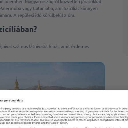
millió ember. Magyarországról közvetlen járatokkal
l Palermóba vagy Cataniába, ami Szicíliát könnyen
mára. A repülési idő körülbelül 2 óra.
icíliában?
ájaival számos látnivalót kínál, amit érdemes