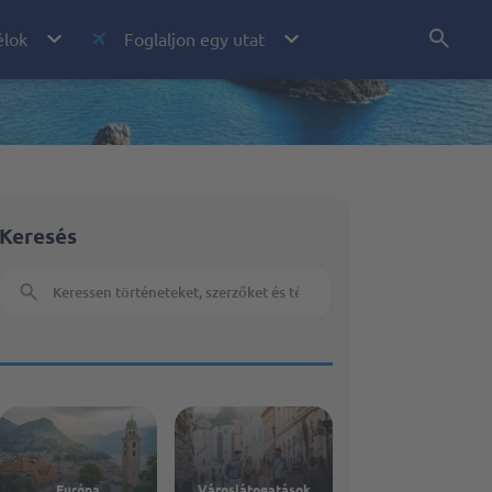
élok
Foglaljon egy utat
Városlátogatások
Államok
Nyaralás
Repülőjegy
Keresés
Ajánlatok
rségek
Európa
Városlátogatások