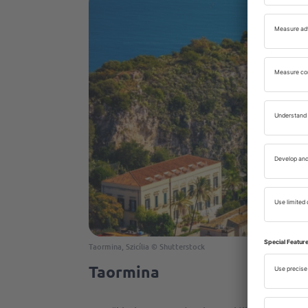
Taormina, Szicília © Shutterstock
Taormina