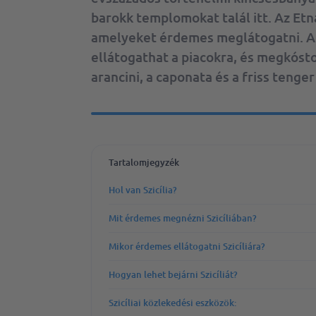
barokk templomokat talál itt. Az Etna
amelyeket érdemes meglátogatni. A
ellátogathat a piacokra, és megkóstol
arancini, a caponata és a friss tenge
Tartalomjegyzék
Hol van Szicília?
Mit érdemes megnézni Szicíliában?
Mikor érdemes ellátogatni Szicíliára?
Hogyan lehet bejárni Szicíliát?
Szicíliai közlekedési eszközök: