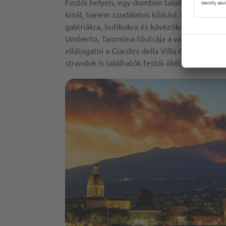
Festői helyen, egy dombon található, és ne
kínál, hanem csodálatos kilátást is a Jón-teng
galériákra, butikokra és kávézókra bukkan, 
Umberto, Taormina főutcája a város szíve, t
ellátogatni a Giardini della Villa Comunale 
strandok is találhatók festői öblökkel és tiszt