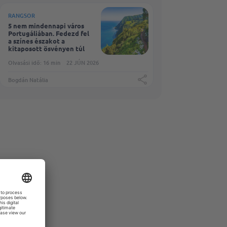
RANGSOR
5 nem mindennapi város
Portugáliában. Fedezd fel
a színes északot a
kitaposott ösvényen túl
Olvasási idő: 16 min
22 JÚN 2026
Bogdán Natália