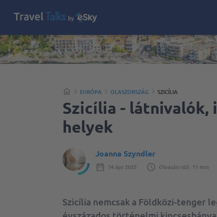
EURÓPA
OLASZORSZÁG
SZICÍLIA
Szicília - látnivalók,
helyek
Joanna Szyndler
14 ápr 2025
Olvasási idő: 11 min
Szicília nemcsak a Földközi-tenger 
évszázados történelmi kincsesbánya i