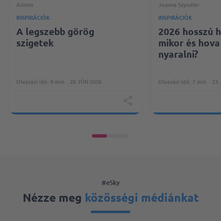
Admin
Joanna Szyndler
INSPIRÁCIÓK
INSPIRÁCIÓK
A legszebb görög
2026 hosszú h
szigetek
mikor és hov
nyaralni?
Olvasási idő: 9 min
26 JÚN 2026
Olvasási idő: 7 min
23 
#eSky
Nézze meg
közösségi médiánkat