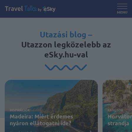
MENU
Utazási blog –
Utazzon legközelebb az
eSky.hu-val
INSPIRÁCIÓK
RANGSOR
Madeira: Miért érdemes
Horvátor
nyáron ellátogatni ide?
strandja