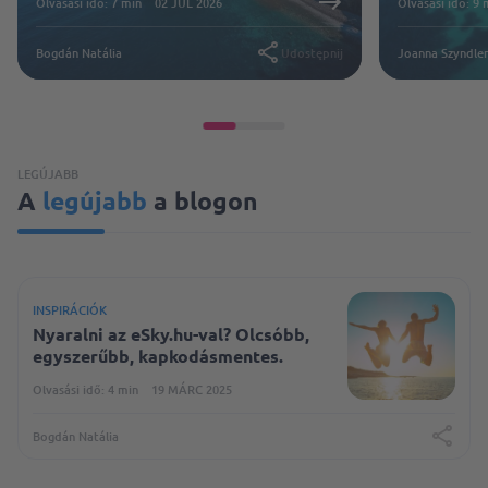
Olvasási idő: 7 min
02 JÚL 2026
Olvasási idő: 9 
Bogdán Natália
Udostępnij
Joanna Szyndle
LEGÚJABB
A
legújabb
a blogon
INSPIRÁCIÓK
Nyaralni az eSky.hu-val? Olcsóbb,
egyszerűbb, kapkodásmentes.
Olvasási idő: 4 min
19 MÁRC 2025
Bogdán Natália