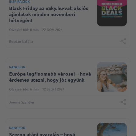
INSPIRÁCIÓK
Black Friday az eSky.hu-val: akciós
ajánlatok minden novemberi
hétvégén!
Olvasási idő: 8 min
22 NOV 2024
Bogdán Natália
RANGSOR
Európa legfinomabb városai – hová
érdemes utazni, hogy jót együnk
Olvasási idő: 6 min
12 SZEPT 2024
Joanna Szyndler
RANGSOR
Szezon utáni nyaralás – hová