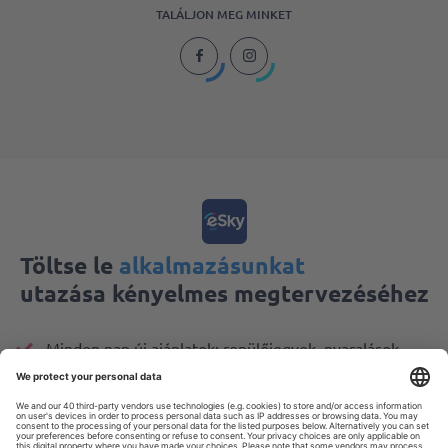
TALÁLJON MEG MINKET
Töltse le
alkalmazásunkat
utazása kényelmes megtervezéséhez
Minden nap új ajánlatok: repülőjegyek, nyaralások,
városlátogatások
A foglalások kényelmes kezelése
Minden, ami számít, mindig kéznél van!