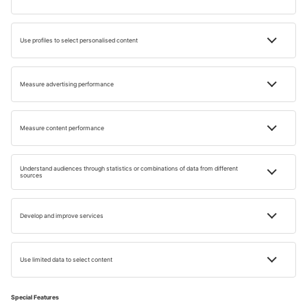
Utazási Inspiráciok
az Ön számára
Tapasztalja meg az utazás új formáját hírlevelünkkel!
E-MAIL CÍM