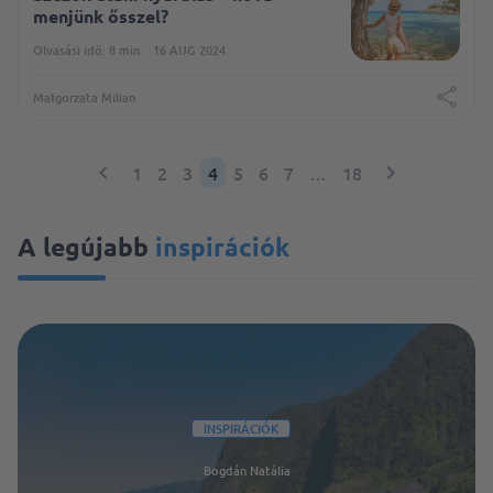
menjünk ősszel?
Olvasási idő: 8 min
16 AUG 2024
Małgorzata Milian
1
2
3
4
5
6
7
…
18
A legújabb
inspirációk
INSPIRÁCIÓK
Bogdán Natália