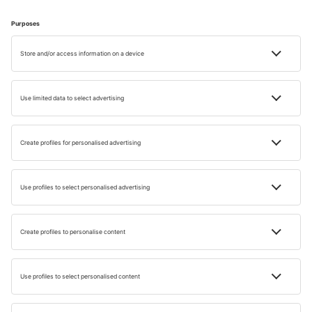
INSPIRÁCIÓK
Rovaniemi – Mikulás látogatása
Olvasási idő: 4 min
24 SZEPT 2023
Małgorzata Filek