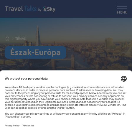
MENU
TÉMÁK
Észak-Európa
Kiemelt cikkek