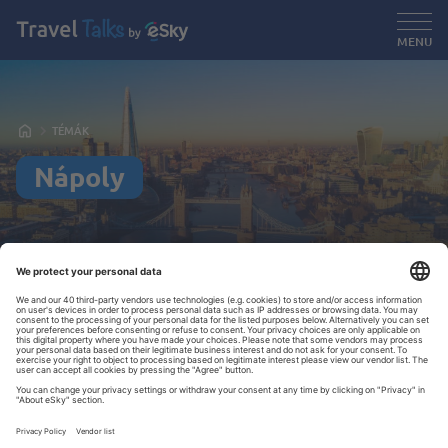
MENU
TÉMÁK
Nápoly
Kiemelt cikkek