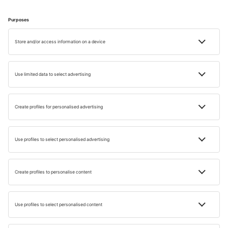
TÖRTÉNETEK
A legjobb helyek Európában egy csajos
utazáshoz
Olvasási idő: 5 min
12 FEBR 2024
Joanna Szyndler