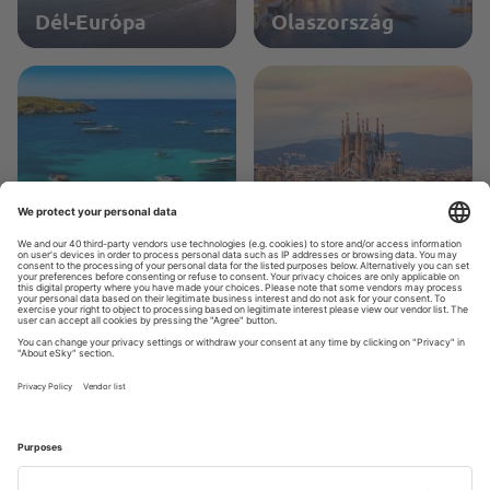
Dél-Európa
Olaszország
Földközi-tenger
Spanyolország
Franciaország
Görögország