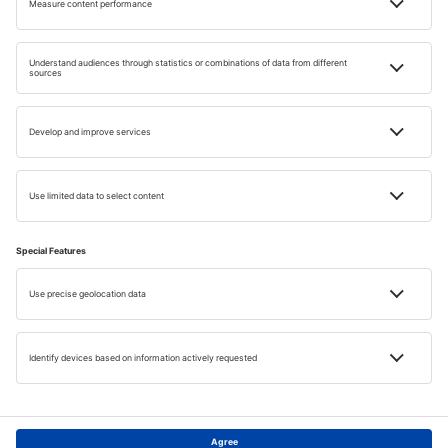
Párizs
Közép-Európa
Németország
City break
Velence
Horvátország