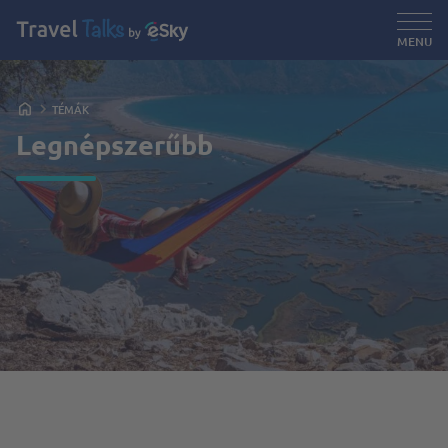
MENU
TÉMÁK
Legnépszerűbb