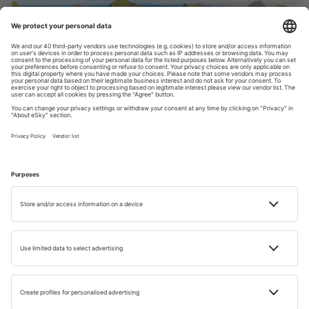
Nyaralás Madeirán
Catania
Hosszabb pihenésre Catania is jó választás. Nem kell sok
minden ahhoz, hogy boldoggá tegye magát, a barokk
utcákon és az olyan nyüzsgő piacokon, mint a La
Pescheria, sétálva töltheti a napjait. Az ambiciózusabbak
számára egy túra az Etna lejtőin pont megfelelő, hogy
megmozgassák a mozgástól elszokott testüket, esténként
pedig bűntudat nélkül pihenhet egy pohár szicíliai bor