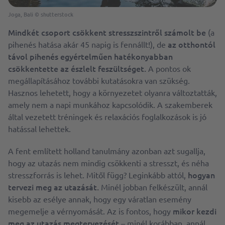
Joga, Bali
©
shutterstock
Mindkét csoport csökkent stresszszintről számolt be
(a
az otthontól
pihenés hatása akár 45 napig is fennállt!), de
távol pihenés egyértelműen hatékonyabban
csökkentette az észlelt feszültséget.
A pontos ok
megállapításához további kutatásokra van szükség.
Hasznos lehetett, hogy a környezetet olyanra változtatták,
amely nem a napi munkához kapcsolódik. A szakemberek
által vezetett tréningek és relaxációs foglalkozások is jó
hatással lehettek.
A fent említett holland tanulmány azonban azt sugallja,
hogy az utazás nem mindig csökkenti a stresszt, és néha
hogyan
stresszforrás is lehet. Mitől függ? Leginkább attól,
tervezi meg az utazását.
Minél jobban felkészült, annál
kisebb az esélye annak, hogy egy váratlan esemény
mikor kezdi
megemelje a vérnyomását. Az is fontos, hogy
meg az utazás megtervezését
– minél korábban, annál