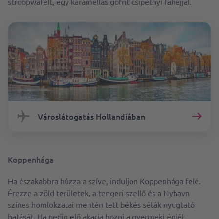
stroopwafelt, egy karamellás gofrit csipetnyi fahéjjal.
Városlátogatás Hollandiában
Koppenhága
Ha északabbra húzza a szíve, induljon Koppenhága felé.
Érezze a zöld területek, a tengeri szellő és a Nyhavn
színes homlokzatai mentén tett békés séták nyugtató
hatását. Ha pedig elő akarja hozni a gyermeki énjét,