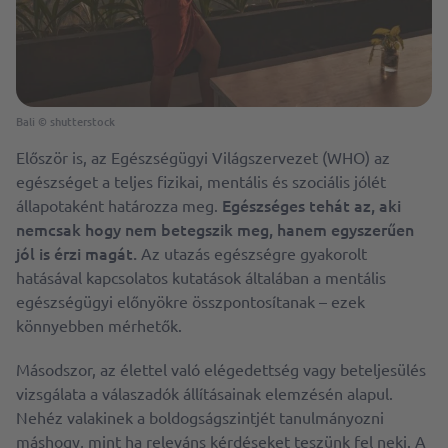
Bali
©
shutterstock
Először is, az Egészségügyi Világszervezet (WHO) az
egészséget a teljes fizikai, mentális és szociális jólét
Egészséges tehát az, aki
állapotaként határozza meg.
nemcsak hogy nem betegszik meg, hanem egyszerűen
jól is érzi magát.
Az utazás egészségre gyakorolt
hatásával kapcsolatos kutatások általában a mentális
egészségügyi előnyökre összpontosítanak – ezek
könnyebben mérhetők.
Másodszor, az élettel való elégedettség vagy beteljesülés
vizsgálata a válaszadók állításainak elemzésén alapul.
Nehéz valakinek a boldogságszintjét tanulmányozni
máshogy, mint ha releváns kérdéseket teszünk fel neki. A