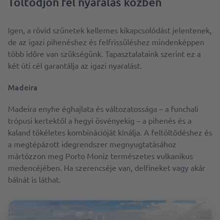
Töltődjön fel nyaralás közben
Igen, a rövid szünetek kellemes kikapcsolódást jelentenek,
de az igazi pihenéshez és felfrissüléshez mindenképpen
több időre van szükségünk. Tapasztalataink szerint ez a
két úti cél garantálja az igazi nyaralást.
Madeira
Madeira enyhe éghajlata és változatossága – a funchali
trópusi kertektől a hegyi ösvényekig – a pihenés és a
kaland tökéletes kombinációját kínálja. A feltöltődéshez és
a megtépázott idegrendszer megnyugtatásához
mártózzon meg Porto Moniz természetes vulkanikus
medencéjében. Ha szerencséje van, delfineket vagy akár
bálnát is láthat.