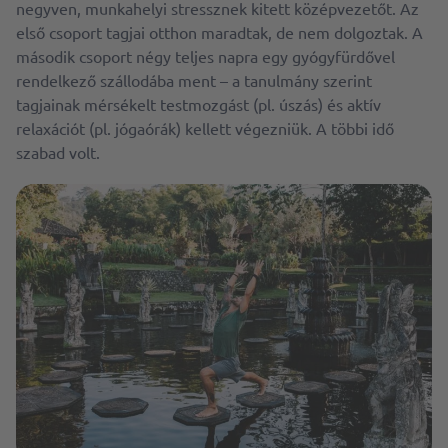
negyven, munkahelyi stressznek kitett középvezetőt. Az
első csoport tagjai otthon maradtak, de nem dolgoztak. A
második csoport négy teljes napra egy gyógyfürdővel
rendelkező szállodába ment – a tanulmány szerint
tagjainak mérsékelt testmozgást (pl. úszás) és aktív
relaxációt (pl. jógaórák) kellett végezniük. A többi idő
szabad volt.