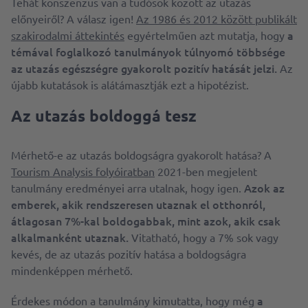
Tehát konszenzus van a tudósok között az utazás
előnyeiről? A válasz igen!
Az 1986 és 2012 között publikált
a
szakirodalmi áttekintés
egyértelműen azt mutatja, hogy
témával foglalkozó tanulmányok túlnyomó többsége
az utazás egészségre gyakorolt pozitív hatását jelzi.
Az
újabb kutatások is alátámasztják ezt a hipotézist.
Az utazás boldoggá tesz
Mérhető-e az utazás boldogságra gyakorolt hatása? A
Tourism Analysis folyóiratban
2021-ben megjelent
Azok az
tanulmány eredményei arra utalnak, hogy igen.
emberek, akik rendszeresen utaznak el otthonról,
átlagosan 7%-kal boldogabbak, mint azok, akik csak
alkalmanként utaznak.
Vitatható, hogy a 7% sok vagy
kevés, de az utazás pozitív hatása a boldogságra
mindenképpen mérhető.
a
Érdekes módon a tanulmány kimutatta, hogy még