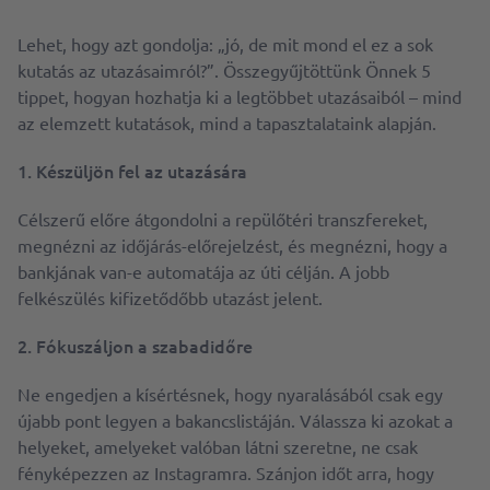
Lehet, hogy azt gondolja: „jó, de mit mond el ez a sok
kutatás az utazásaimról?”. Összegyűjtöttünk Önnek 5
tippet, hogyan hozhatja ki a legtöbbet utazásaiból – mind
az elemzett kutatások, mind a tapasztalataink alapján.
1.
Készüljön fel az utazására
Célszerű előre átgondolni a repülőtéri transzfereket,
megnézni az időjárás-előrejelzést, és megnézni, hogy a
bankjának van-e automatája az úti célján. A jobb
felkészülés kifizetődőbb utazást jelent.
2. Fókuszáljon a szabadidőre
Ne engedjen a kísértésnek, hogy nyaralásából csak egy
újabb pont legyen a bakancslistáján. Válassza ki azokat a
helyeket, amelyeket valóban látni szeretne, ne csak
fényképezzen az Instagramra. Szánjon időt arra, hogy