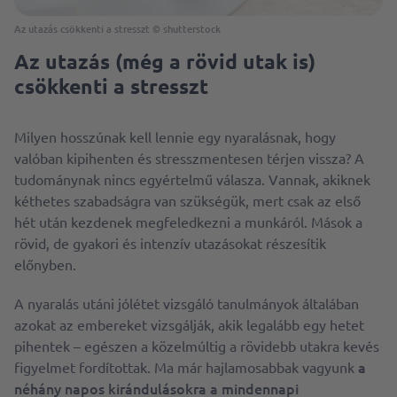
Az utazás csökkenti a stresszt
©
shutterstock
Az utazás (még a rövid utak is)
csökkenti a stresszt
Milyen hosszúnak kell lennie egy nyaralásnak, hogy
valóban kipihenten és stresszmentesen térjen vissza? A
tudománynak nincs egyértelmű válasza. Vannak, akiknek
kéthetes szabadságra van szükségük, mert csak az első
hét után kezdenek megfeledkezni a munkáról. Mások a
rövid, de gyakori és intenzív utazásokat részesítik
előnyben.
A nyaralás utáni jólétet vizsgáló tanulmányok általában
azokat az embereket vizsgálják, akik legalább egy hetet
pihentek – egészen a közelmúltig a rövidebb utakra kevés
a
figyelmet fordítottak. Ma már hajlamosabbak vagyunk
néhány napos kirándulásokra a mindennapi