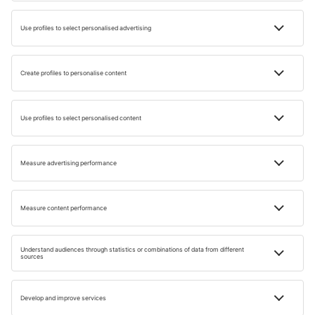
mellett.
Nyaralás Szicíliában
FAQ
Mérhető-e az utazás boldogságra gyakorolt