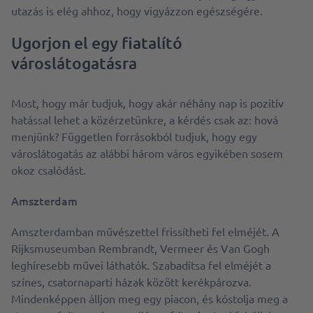
utazás is elég ahhoz, hogy vigyázzon egészségére.
Ugorjon el egy fiatalító
városlátogatásra
Most, hogy már tudjuk, hogy akár néhány nap is pozitív
hatással lehet a közérzetünkre, a kérdés csak az: hová
menjünk? Független forrásokból tudjuk, hogy egy
városlátogatás az alábbi három város egyikében sosem
okoz csalódást.
Amszterdam
Amszterdamban művészettel frissítheti fel elméjét. A
Rijksmuseumban Rembrandt, Vermeer és Van Gogh
leghíresebb művei láthatók. Szabadítsa fel elméjét a
színes, csatornaparti házak között kerékpározva.
Mindenképpen álljon meg egy piacon, és kóstolja meg a