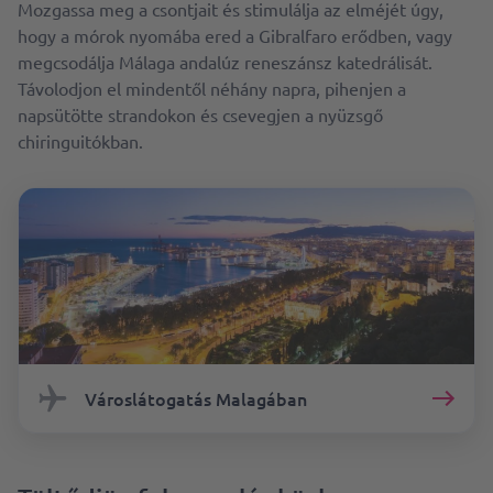
Mozgassa meg a csontjait és stimulálja az elméjét úgy,
hogy a mórok nyomába ered a Gibralfaro erődben, vagy
megcsodálja Málaga andalúz reneszánsz katedrálisát.
Távolodjon el mindentől néhány napra, pihenjen a
napsütötte strandokon és csevegjen a nyüzsgő
chiringuitókban.
Városlátogatás Malagában